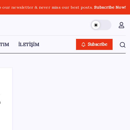
o our newsletter & never miss our best posts.
Subscribe Now!
TIM
İLETİŞİM
Subscribe
ı
SON YAZILAR
Gemini’da Deprem: Google Yapay Zeka
Yönetimi Yeniden Şekilleniyor