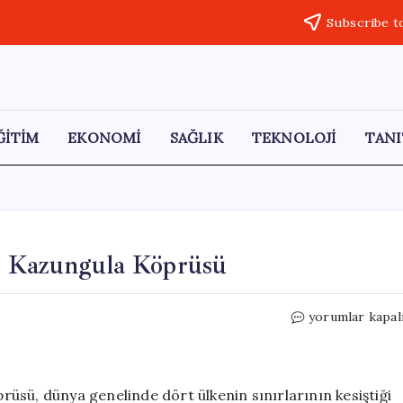
Subscribe t
ĞİTİM
EKONOMİ
SAĞLIK
TEKNOLOJİ
TANI
: Kazungula Köprüsü
Dört
yorumlar kapal
Ülkenin
Buluşma
Noktası:
Kazungula
üsü, dünya genelinde dört ülkenin sınırlarının kesiştiği