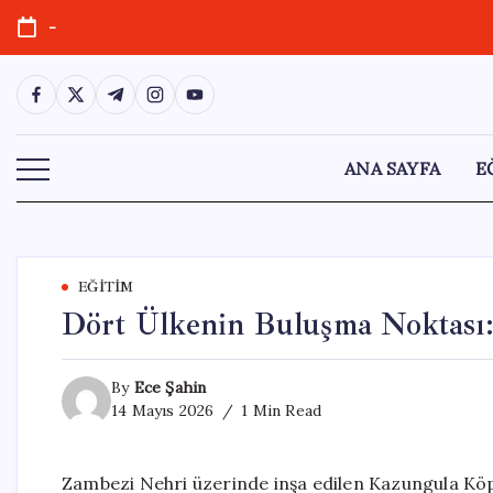
Skip
-
to
content
https://www.facebook.com/
https://twitter.com/
https://t.me/
https://www.instagram.com/
https://youtube.com/
ANA SAYFA
E
EĞITIM
Dört Ülkenin Buluşma Noktası
By
Ece Şahin
14 Mayıs 2026
1 Min Read
Zambezi Nehri üzerinde inşa edilen Kazungula Köpr