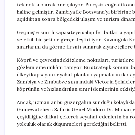
tek nokta olarak öne çıkıyor. Bu eşsiz coğrafi kon
haline gelmiştir. Zambiya ile Botsvana’yı birbirin
açıldıktan sonra bölgedeki ulaşım ve turizm dinamik
Geçmişte sınırlı kapasiteye sahip feribotlarla yapı
ve etkili bir şekilde gerçekleştiriliyor. Kazungula
sınırlarını da görme fırsatı sunarak ziyaretçilere
Köprü ve çevresindeki izleme noktaları, turistlere 
gözlemleme imkânı tanıyor. Bu stratejik konum, bö
ülkeyi kapsayan seyahat planları yapmalarını kolayl
Zambiya ve Zimbabve sınırındaki Victoria Şelaleleri 
köprünün ve hızlandırılan sınır işlemlerinin etkisi
Ancak, uzmanlar bu güzergahın sunduğu kolaylıklar
Gamewatchers Safaris Genel Müdürü Dr. Mohanjeet 
çeşitliliğine dikkat çekerek seyahat edenlerin bu r
yolculuk olarak düşünmeleri gerektiğini belirtti.