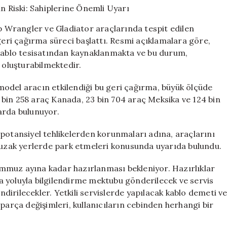
Model
Araçta
ep Wrangler ve Gladiator araçlarında tespit edilen
Yangın
geri çağırma süreci başlattı. Resmi açıklamalara göre,
Riski:
 kablo tesisatından kaynaklanmakta ve bu durum,
Sahiplerine
Önemli
 oluşturabilmektedir.
Uyarı
için
odel aracın etkilendiği bu geri çağırma, büyük ölçüde
bin 258 araç Kanada, 23 bin 704 araç Meksika ve 124 bin
arda bulunuyor.
 potansiyel tehlikelerden korunmaları adına, araçlarını
n uzak yerlerde park etmeleri konusunda uyarıda bulundu.
mmuz ayına kadar hazırlanması bekleniyor. Hazırlıklar
 yoluyla bilgilendirme mektubu gönderilecek ve servis
endirilecekler. Yetkili servislerde yapılacak kablo demeti v
parça değişimleri, kullanıcıların cebinden herhangi bir