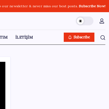
o our newsletter & never miss our best posts.
Subscribe Now!
TIM
İLETİŞİM
Subscribe
SON YAZILAR
Gemini’da Deprem: Google Yapay Zeka
Yönetimi Yeniden Şekilleniyor