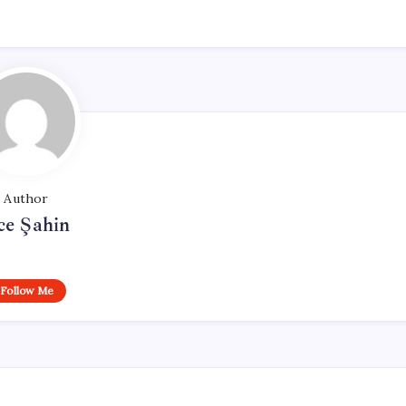
Author
ce Şahin
Follow Me