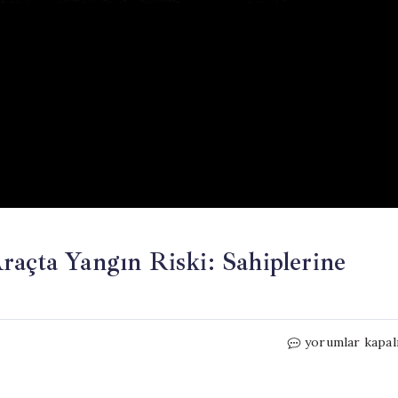
raçta Yangın Riski: Sahiplerine
1
yorumlar kapal
Milyondan
Fazla
Jeep