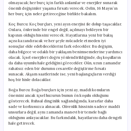
olmayacak; her burç için farklı anlamlar ve enerjiler sunarak
önemli değişimler yaşama fırsatı verecek. Gelin, 16 Mayıs’ın
her burç için neler getireceğine birlikte bakalım.
Koç Burcu: Koç burçları, yeni ayın enerjisi ile dolup taşacaklar.
Onlara, önlerinde bir engel değil, açılmayı bekleyen bir
kapının olduğu hissini verecek. Hayatlarına yeni bir bakış
açısı kazandıracak ve her şeyle mücadele etmeden iyi
sonuçlar elde edebileceklerini fark edecekler. Bu değişim,
daha bilgece ve odaklı bir yaklaşım benimsemelerine yardımcı
olacak. İçsel enerjileri doğru yönlendirildiğinde, dış koşulların
da daha uyumlu hale geldiğini görecekler. Gün, uzun zamandır
rahatsız eden bir durumu cesaretle değiştirme fırsatı
sunacak. Akşam saatlerinde ise, yeni başlangıçların verdiği
hoş bir hisle dolacaklar.
Boğa Burcu: Boğa burçları için yeni ay, maddi konuların
önemini ancak içsel huzurun bunun ön koşulu olduğunu
gösterecek. Ruhsal dinginlik sağlandığında, kararlar daha
sade ve korkusuzca alınacak. Güvenlik hissinin sadece maddi
unsurlara değil, aynı zamanda manevi bir temele bağlı
olduğunu anlayacaklar. Bu farkındalık, hayatlarını daha dengeli
hale getirecek.