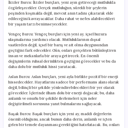
İkizler Burcu: İkizler burçları, yeni ayın getireceği mutlulukla
özgürleşecekler. Gerçek mutluluğun, sürekli bir şeylerin
peşinden koşmakla değil, mevcut anın tadını çıkararak elde
edileceğini kavrayacaklar. Daha rahat ve nefes alabilecekleri
bir yaşam tarzı benimseyecekler.
Yengeç Burcu: Yengeç burçları için yeni ay, içsel huzura
ulaşmalarına yardımcı olacak. Mutluluklarının dışsal
vaatlerden değil, içsel bir barış ve ait olma duygusundan
geçtiğini fark edecekler. Gün, onları gerçekten bütünleştiren
insan ve mekanlarla bir araya getirecek. En önemli
değişimlerin ruhsal derinlikten geçtiğini görecekler ve bu da
daha dolu bir mutluluk hissi yaratacak.
Aslan Burcu: Aslan burçları, yeni ayla birlikte pozitif bir enerji
hissedecekler. Hayatlarını sadece bir performans alanı olarak
değil, bilinçli bir şekilde yönlendirebilecekleri bir yer olarak
görecekler. İçlerinde ilham dolu bir enerji doğacak; bu, daha
anlamlı ve onurlu bir şekilde ilerlemeleri için neler
değiştirilmeli sorusuna yanıt bulmalarını sağlayacak.
Başak Burcu: Başak burçları için yeni ay, maddi değerlerin
önemli olduğunu, ancak bunun daha derin, anlamlı ve içten
gelen bir temele dayanması gerektiğini hatırlatacak. Bu, onları