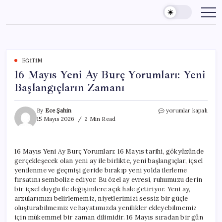
Skip
to
content
EĞITIM
16 Mayıs Yeni Ay Burç Yorumları: Yeni
Başlangıçların Zamanı
16
By
Ece Şahin
yorumlar kapalı
Mayıs
15 Mayıs 2026
2 Min Read
Yeni
Ay
Burç
16 Mayıs Yeni Ay Burç Yorumları: 16 Mayıs tarihi, gökyüzünde
Yorumları:
gerçekleşecek olan yeni ay ile birlikte, yeni başlangıçlar, içsel
Yeni
Başlangıçların
yenilenme ve geçmişi geride bırakıp yeni yolda ilerleme
Zamanı
fırsatını sembolize ediyor. Bu özel ay evresi, ruhumuzu derin
için
bir içsel duygu ile değişimlere açık hale getiriyor. Yeni ay,
arzularımızı belirlememiz, niyetlerimizi sessiz bir güçle
oluşturabilmemiz ve hayatımızda yenilikler ekleyebilmemiz
için mükemmel bir zaman dilimidir. 16 Mayıs sıradan bir gün