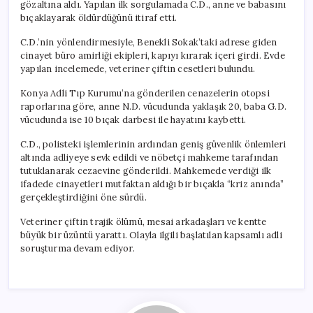
gözaltına aldı. Yapılan ilk sorgulamada C.D., anne ve babasını
bıçaklayarak öldürdüğünü itiraf etti.
C.D.’nin yönlendirmesiyle, Benekli Sokak’taki adrese giden
cinayet büro amirliği ekipleri, kapıyı kırarak içeri girdi. Evde
yapılan incelemede, veteriner çiftin cesetleri bulundu.
Konya Adli Tıp Kurumu’na gönderilen cenazelerin otopsi
raporlarına göre, anne N.D. vücudunda yaklaşık 20, baba G.D.
vücudunda ise 10 bıçak darbesi ile hayatını kaybetti.
C.D., polisteki işlemlerinin ardından geniş güvenlik önlemleri
altında adliyeye sevk edildi ve nöbetçi mahkeme tarafından
tutuklanarak cezaevine gönderildi. Mahkemede verdiği ilk
ifadede cinayetleri mutfaktan aldığı bir bıçakla “kriz anında”
gerçekleştirdiğini öne sürdü.
Veteriner çiftin trajik ölümü, mesai arkadaşları ve kentte
büyük bir üzüntü yarattı. Olayla ilgili başlatılan kapsamlı adli
soruşturma devam ediyor.