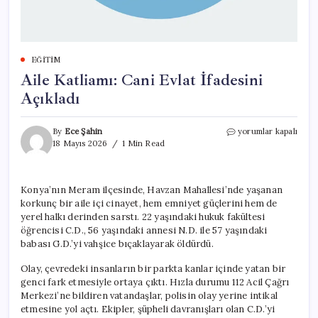
EĞITIM
Aile Katliamı: Cani Evlat İfadesini
Açıkladı
Aile
By
Ece Şahin
yorumlar kapalı
Katliamı:
18 Mayıs 2026
1 Min Read
Cani
Evlat
İfadesini
Konya’nın Meram ilçesinde, Havzan Mahallesi’nde yaşanan
Açıkladı
korkunç bir aile içi cinayet, hem emniyet güçlerini hem de
için
yerel halkı derinden sarstı. 22 yaşındaki hukuk fakültesi
öğrencisi C.D., 56 yaşındaki annesi N.D. ile 57 yaşındaki
babası G.D.’yi vahşice bıçaklayarak öldürdü.
Olay, çevredeki insanların bir parkta kanlar içinde yatan bir
genci fark etmesiyle ortaya çıktı. Hızla durumu 112 Acil Çağrı
Merkezi’ne bildiren vatandaşlar, polisin olay yerine intikal
etmesine yol açtı. Ekipler, şüpheli davranışları olan C.D.’yi