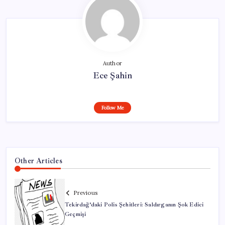
Author
Ece Şahin
Follow Me
Other Articles
Previous
Tekirdağ’daki Polis Şehitleri: Saldırganın Şok Edici
Geçmişi