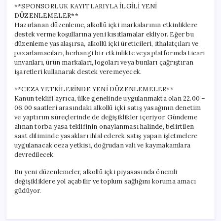
**SPONSORLUK KAYITLARIYLA İLGİLİ YENİ
DÜZENLEMELER**
Hazırlanan düzenleme, alkollü içki markalarının etkinliklere
destek verme koşullarına yeni kısıtlamalar ekliyor. Eğer bu
düzenleme yasalaşırsa, alkollü içki üreticileri, ithalatçıları ve
pazarlamacıları, herhangi bir etkinlikte veya platformda ticari
unvanları, ürün markaları, logoları veya bunları çağrıştıran
işaretleri kullanarak destek veremeyecek.
**CEZA YETKİLERİNDE YENİ DÜZENLEMELER**
Kanun teklifi ayrıca, ülke genelinde uygulanmakta olan 22.00 –
06.00 saatleri arasındaki alkollü içki satış yasağının denetim
ve yaptırım süreçlerinde de değişiklikler içeriyor. Gündeme
alınan torba yasa teklifinin onaylanması halinde, belirtilen
saat diliminde yasakları ihlal ederek satış yapan işletmelere
uygulanacak ceza yetkisi, doğrudan vali ve kaymakamlara
devredilecek.
Bu yeni düzenlemeler, alkollü içki piyasasında önemli
değişikliklere yol açabilir ve toplum sağlığını koruma amacı
güdüyor.