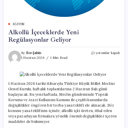
EĞITIM
Alkollü İçeceklerde Yeni
Regülasyonlar Geliyor
Alkollü
By
Ece Şahin
yorumlar kapalı
İçeceklerde
1 Haziran 2026
1 Min Read
Yeni
Regülasyonlar
Geliyor
için
1 Haziran 2026 tarihi itibarıyla Türkiye Büyük Millet Meclisi
Genel Kurulu, haftalık toplantılarına 2 Haziran Salı günü
başlayacak. Bu yeni haftada, Meclis gündeminde Toprak
Koruma ve Arazi Kullanımı Kanunu ile çeşitli kanunlarda
değişiklikler öngören bir torba yasa teklifi ele alınacak. Söz
konusu yasa teklifinin içinde, alkollü içki üreten, ithal eden
veya pazarlayan firmalara yönelik önemli değişiklikler içeren
maddeler de bulunuyor.