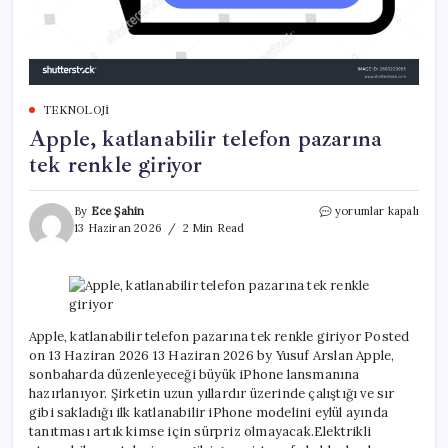
TEKNOLOJI
Apple, katlanabilir telefon pazarına
tek renkle giriyor
Apple,
By
Ece Şahin
yorumlar kapalı
katlanabilir
13 Haziran 2026
2 Min Read
telefon
pazarına
tek
renkle
giriyor
için
Apple, katlanabilir telefon pazarına tek renkle giriyor Posted
on 13 Haziran 2026 13 Haziran 2026 by Yusuf Arslan Apple,
sonbaharda düzenleyeceği büyük iPhone lansmanına
hazırlanıyor. Şirketin uzun yıllardır üzerinde çalıştığı ve sır
gibi sakladığı ilk katlanabilir iPhone modelini eylül ayında
tanıtması artık kimse için sürpriz olmayacak.Elektrikli