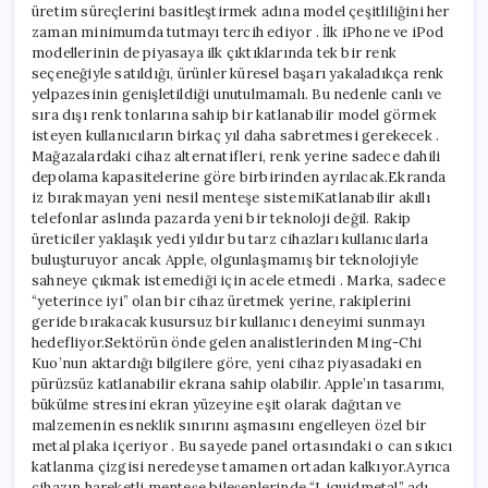
üretim süreçlerini basitleştirmek adına model çeşitliliğini her
zaman minimumda tutmayı tercih ediyor . İlk iPhone ve iPod
modellerinin de piyasaya ilk çıktıklarında tek bir renk
seçeneğiyle satıldığı, ürünler küresel başarı yakaladıkça renk
yelpazesinin genişletildiği unutulmamalı. Bu nedenle canlı ve
sıra dışı renk tonlarına sahip bir katlanabilir model görmek
isteyen kullanıcıların birkaç yıl daha sabretmesi gerekecek .
Mağazalardaki cihaz alternatifleri, renk yerine sadece dahili
depolama kapasitelerine göre birbirinden ayrılacak.Ekranda
iz bırakmayan yeni nesil menteşe sistemiKatlanabilir akıllı
telefonlar aslında pazarda yeni bir teknoloji değil. Rakip
üreticiler yaklaşık yedi yıldır bu tarz cihazları kullanıcılarla
buluşturuyor ancak Apple, olgunlaşmamış bir teknolojiyle
sahneye çıkmak istemediği için acele etmedi . Marka, sadece
“yeterince iyi” olan bir cihaz üretmek yerine, rakiplerini
geride bırakacak kusursuz bir kullanıcı deneyimi sunmayı
hedefliyor.Sektörün önde gelen analistlerinden Ming-Chi
Kuo’nun aktardığı bilgilere göre, yeni cihaz piyasadaki en
pürüzsüz katlanabilir ekrana sahip olabilir. Apple’ın tasarımı,
bükülme stresini ekran yüzeyine eşit olarak dağıtan ve
malzemenin esneklik sınırını aşmasını engelleyen özel bir
metal plaka içeriyor . Bu sayede panel ortasındaki o can sıkıcı
katlanma çizgisi neredeyse tamamen ortadan kalkıyor.Ayrıca
cihazın hareketli menteşe bileşenlerinde “Liquidmetal” adı