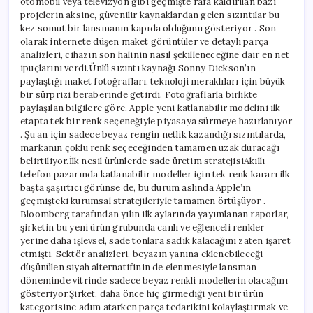
otomobil veya televizyon gibi geçmişte rafa kaldırılan bazı
projelerin aksine, güvenilir kaynaklardan gelen sızıntılar bu
kez somut bir lansmanın kapıda olduğunu gösteriyor . Son
olarak internete düşen maket görüntüler ve detaylı parça
analizleri, cihazın son halinin nasıl şekilleneceğine dair en net
ipuçlarını verdi.Ünlü sızıntı kaynağı Sonny Dickson’ın
paylaştığı maket fotoğrafları, teknoloji meraklıları için büyük
bir sürprizi beraberinde getirdi. Fotoğraflarla birlikte
paylaşılan bilgilere göre, Apple yeni katlanabilir modelini ilk
etapta tek bir renk seçeneğiyle piyasaya sürmeye hazırlanıyor
. Şu an için sadece beyaz rengin netlik kazandığı sızıntılarda,
markanın çoklu renk seçeceğinden tamamen uzak duracağı
belirtiliyor.İlk nesil ürünlerde sade üretim stratejisiAkıllı
telefon pazarında katlanabilir modeller için tek renk kararı ilk
başta şaşırtıcı görünse de, bu durum aslında Apple’ın
geçmişteki kurumsal stratejileriyle tamamen örtüşüyor .
Bloomberg tarafından yılın ilk aylarında yayımlanan raporlar,
şirketin bu yeni ürün grubunda canlı ve eğlenceli renkler
yerine daha işlevsel, sade tonlara sadık kalacağını zaten işaret
etmişti. Sektör analizleri, beyazın yanına eklenebileceği
düşünülen siyah alternatifinin de elenmesiyle lansman
döneminde vitrinde sadece beyaz renkli modellerin olacağını
gösteriyor.Şirket, daha önce hiç girmediği yeni bir ürün
kategorisine adım atarken parça tedarikini kolaylaştırmak ve