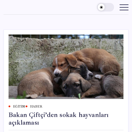
Skip
to
content
EĞITIM
HABER
Bakan Çiftçi’den sokak hayvanları
açıklaması