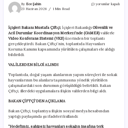
Bakan
By
Ece Şahin
yorumlar kapalı
Çiftçi’den
23 Haziran 2026
1 Min Read
sokak
hayvanları
açıklaması
İçişleri Bakanı Mustafa Çiftçi
, İçişleri Bakanlığı
Güvenlik ve
için
Acil Durumlar Koordinasyon Merkezi’nde (GAMER)
valilerle
Video Konferans Sistemi (VKS)
üzerinden bir toplantı
gerçekleştirdi. Bakan Çiftçi’nin, toplantıda Hayvanları
Koruma Kanunu kapsamında yürütülen çalışmaları ele aldığı
bildirildi.
VALİLERDEN BİLGİ ALINDI
Toplantıda, doğal yaşam alanlarının yapım süreçleri ile sokak
hayvanlarının bu alanlara taşınmasına yönelik yürütülen
çalışmalardaki son durumun görüşüldüğü belirtildi. Bakan
Çiftçi, illerdeki uygulamalara ilişkin valilerden bilgi aldı.
BAKAN ÇİFTÇİ’DEN AÇIKLAMA
Bakan Çiftçi, toplantıya ilişkin sosyal medya hesabından
yaptığı paylaşımda şu ifadeleri kullandı:
“Hedefimiz, sahipsiz hayvanları sokağın insafına terk