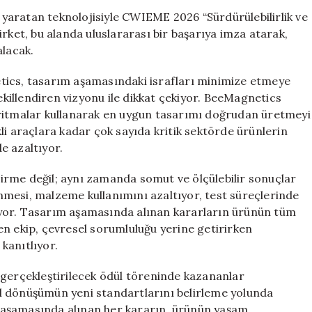
ve
yaratan teknolojisiyle CWIEME 2026 “Sürdürülebilirlik ve
Liderlik”
 Şirket, bu alanda uluslararası bir başarıya imza atarak,
Ödüllerinde
alacak.
Finale
Kaldı
tics, tasarım aşamasındaki israfları minimize etmeye
için
şekillendiren vizyonu ile dikkat çekiyor. BeeMagnetics
oritmalar kullanarak en uygun tasarımı doğrudan üretmeyi
li araçlara kadar çok sayıda kritik sektörde ürünlerin
de azaltıyor.
ştirme değil; aynı zamanda somut ve ölçülebilir sonuçlar
mesi, malzeme kullanımını azaltıyor, test süreçlerinde
ıyor. Tasarım aşamasında alınan kararların ürünün tüm
en ekip, çevresel sorumluluğu yerine getirirken
anıtlıyor.
 gerçekleştirilecek ödül töreninde kazananlar
l dönüşümün yeni standartlarını belirleme yolunda
ım aşamasında alınan her kararın, ürünün yaşam