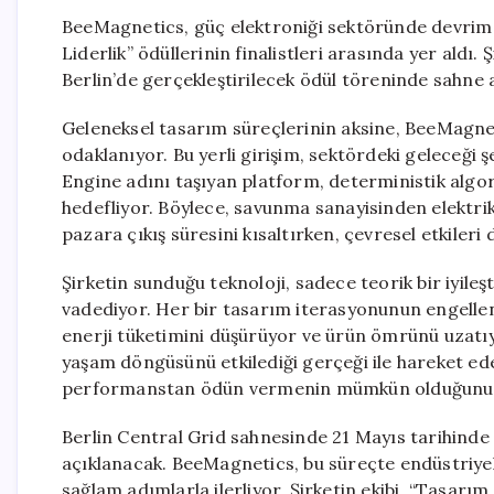
BeeMagnetics, güç elektroniği sektöründe devrim 
Liderlik” ödüllerinin finalistleri arasında yer aldı.
Berlin’de gerçekleştirilecek ödül töreninde sahne 
Geleneksel tasarım süreçlerinin aksine, BeeMagne
odaklanıyor. Bu yerli girişim, sektördeki geleceği 
Engine adını taşıyan platform, deterministik alg
hedefliyor. Böylece, savunma sanayisinden elektrik
pazara çıkış süresini kısaltırken, çevresel etkileri 
Şirketin sunduğu teknoloji, sadece teorik bir iyile
vadediyor. Her bir tasarım iterasyonunun engellen
enerji tüketimini düşürüyor ve ürün ömrünü uzat
yaşam döngüsünü etkilediği gerçeği ile hareket ed
performanstan ödün vermenin mümkün olduğunu k
Berlin Central Grid sahnesinde 21 Mayıs tarihinde
açıklanacak. BeeMagnetics, bu süreçte endüstriye
sağlam adımlarla ilerliyor. Şirketin ekibi, “Tasar