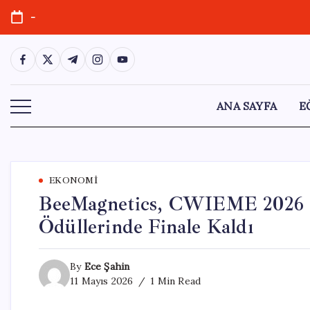
Skip
-
to
content
https://www.facebook.com/
https://twitter.com/
https://t.me/
https://www.instagram.com/
https://youtube.com/
ANA SAYFA
E
EKONOMI
BeeMagnetics, CWIEME 2026 “S
Ödüllerinde Finale Kaldı
By
Ece Şahin
11 Mayıs 2026
1 Min Read