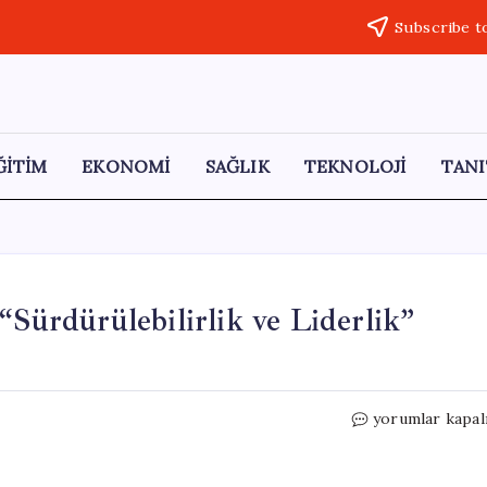
Subscribe t
ĞİTİM
EKONOMİ
SAĞLIK
TEKNOLOJİ
TANI
ürdürülebilirlik ve Liderlik”
BeeMagnetics,
yorumlar kapal
CWIEME
2026
“Sürdürülebilirl