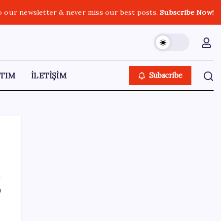
o our newsletter & never miss our best posts.
Subscribe Now!
TIM
İLETİŞİM
Subscribe
SON YAZILAR
ı
Gemini’da Deprem: Google Yapay Zeka
Yönetimi Yeniden Şekilleniyor
ik