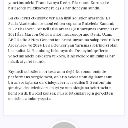
yönetimindeki Transilvanya Devlet Filarmoni Korosu ile
birleşerek müzikseverlere eşsiz bir deneyim sundu.
Bu etkileyici etkinlikte yer alan ünlü solistler arasında, La
Scala Akademisi’ne kabul edilen soprano Enkeleda Kamani;
2022 Elizabeth Connell Uluslararası Şan Yarışması birincisi ve
2021 Éva Marton Ödülü sahibi mezzosoprano Deniz Uzun;
BBC Radio 3 New Generation Artist unvanına sahip tenor İlker
Arcayürek; ve 2024 Leyla Gencer Şan Yarışması birincisi olan
bas solist Li Huanhong bulunuyordu. Deneyimli şeflerin
yönetimindeki orkestra ve koro, dinleyicilere unutulmaz bir
müzik ziyafeti sundu.
Kıymetli solistlerin orkestranın değil, koronun önünde
performans sergilemesi, onların sololarının algılanmasını
biraz zorlaştırsa da, dinleyiciler icra edilen 9. Senfoni’nin
şimdiye dek izledikleri en iyi yorum olduğunu belirtmekte
hemfikirdi. Bu özel konser, müzik tutkunları için gerçekten
unutulmaz anlar yaşattı.