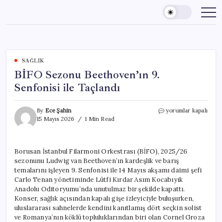
Skip
to
content
SAĞLIK
BİFO Sezonu Beethoven’ın 9.
Senfonisi ile Taçlandı
BİFO
By
Ece Şahin
yorumlar kapalı
Sezonu
15 Mayıs 2026
1 Min Read
Beethoven’ın
9.
Senfonisi
Borusan İstanbul Filarmoni Orkestrası (BİFO), 2025/26
ile
sezonunu Ludwig van Beethoven’ın kardeşlik ve barış
Taçlandı
için
temalarını işleyen 9. Senfonisi ile 14 Mayıs akşamı daimi şefi
Carlo Tenan yönetiminde Lütfi Kırdar Asım Kocabıyık
Anadolu Oditoryumu’nda unutulmaz bir şekilde kapattı.
Konser, sağlık açısından kapalı gişe izleyiciyle buluşurken,
uluslararası sahnelerde kendini kanıtlamış dört seçkin solist
ve Romanya’nın köklü topluluklarından biri olan Cornel Groza