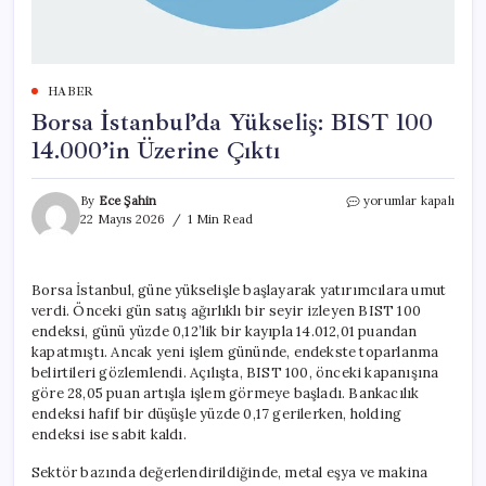
HABER
Borsa İstanbul’da Yükseliş: BIST 100
14.000’in Üzerine Çıktı
Borsa
By
Ece Şahin
yorumlar kapalı
İstanbul’da
22 Mayıs 2026
1 Min Read
Yükseliş:
BIST
100
Borsa İstanbul, güne yükselişle başlayarak yatırımcılara umut
14.000’in
verdi. Önceki gün satış ağırlıklı bir seyir izleyen BIST 100
Üzerine
Çıktı
endeksi, günü yüzde 0,12’lik bir kayıpla 14.012,01 puandan
için
kapatmıştı. Ancak yeni işlem gününde, endekste toparlanma
belirtileri gözlemlendi. Açılışta, BIST 100, önceki kapanışına
göre 28,05 puan artışla işlem görmeye başladı. Bankacılık
endeksi hafif bir düşüşle yüzde 0,17 gerilerken, holding
endeksi ise sabit kaldı.
Sektör bazında değerlendirildiğinde, metal eşya ve makina