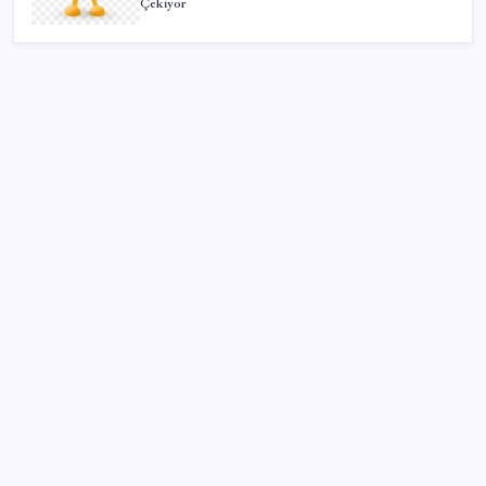
Çekiyor
SON YAZILAR
Gemini’da Deprem: Google Yapay Zeka Yönetimi
Yeniden Şekilleniyor
Google Assistant Android Telefonlardan Kaldırılıyor
Google Pixel 11 Serisi Sızdırıldı: İşte Özellikler
Booking.com teklifi haftaya Meclis’te
Japonya’da depremin bilançosu ağırlaşıyor: Can
kaybı 35’e yükseldi