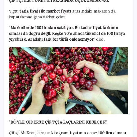
ÇİFTÇİ İLE TÜKETİCİ ARASINDA UÇURUMLAR VAR
Yiğit,
tarla fiyatı ile market fiyatı
arasındaki makasın da
kapatılamadığına dikkat çekti.
“
Marketlerde 150 liradan satılıyor. Bu kadar fiyat farkının
olması da doğru değil. Keşke 70’e alınca tüketici de 100 liraya
yiyebilse. Aradaki fark bir türlü önlenemiyor
” dedi.
“BÖYLE GİDERSE ÇİFTÇİ AĞAÇLARINI KESECEK”
Çiftçi
Ali Erat
, kirazın kilogram fiyatının en az
100 lira
olması