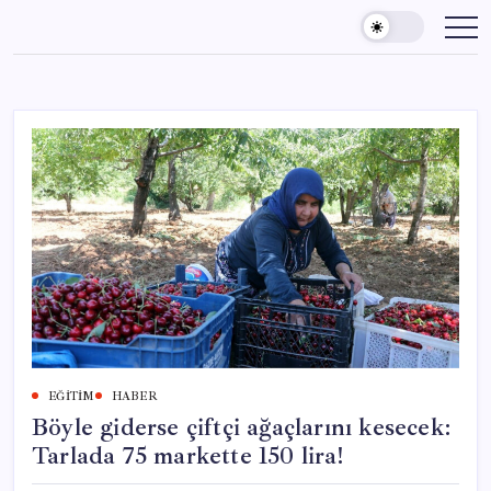
Skip
to
content
EĞITIM
HABER
Böyle giderse çiftçi ağaçlarını kesecek:
Tarlada 75 markette 150 lira!