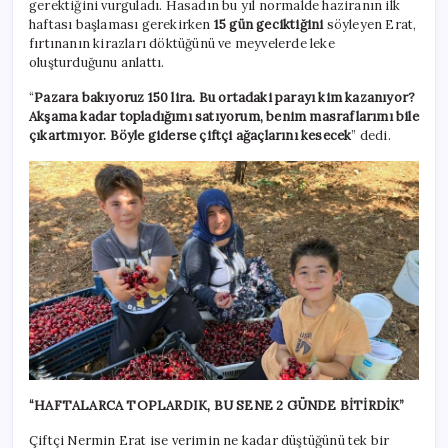
gerektiğini vurguladı. Hasadın bu yıl normalde haziranın ilk
haftası başlaması gerekirken
15 gün geciktiğini
söyleyen Erat,
fırtınanın kirazları döktüğünü ve meyvelerde leke
oluşturduğunu anlattı.
“
Pazara bakıyoruz 150 lira. Bu ortadaki parayı kim kazanıyor?
Akşama kadar topladığımı satıyorum, benim masraflarımı bile
çıkartmıyor. Böyle giderse çiftçi ağaçlarını kesecek
” dedi.
“HAFTALARCA TOPLARDIK, BU SENE 2 GÜNDE BİTİRDİK”
Çiftçi Nermin Erat ise verimin ne kadar düştüğünü tek bir