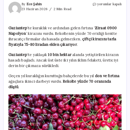
Böyle
By
Ece Şahin
yorumlar kapalı
giderse
23 Haziran 2026
2 Min Read
çiftçi
ağaçlarını
kesecek:
Gaziantep
‘te kuraklık ve ardından gelen fırtına ‘
Ziraat 0900
Tarlada
Napolyon
‘ kirazını vurdu. Rekoltenin yüzde 70 eridiği kentte
75
markette
ihracatçı firmalar da hasada gelmezken,
çiftçi kirazını tarla
150
fiyatıyla 75-80 liradan elden çıkarıyor
.
lira!
için
Gaziantep
‘te yaklaşık
10 bin hektar
alanda yetiştirilen kirazın
hasadı başladı. Ancak üst üste iki yılın iklim felaketi, üreticiyi
derin bir çıkmaza sürükledi.
Geçen yıl kuraklığın kuruttuğu bahçelerde bu yıl
don ve fırtına
ağaçlara ikinci darbeyi vurdu.
Rekolte yüzde 70 oranında
düştü
.