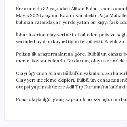
Erzurum’da 32 yaşındaki Alihan Bülbül, cami önünd
Mayıs 2026 akşamı, Kazım Karabekir Paşa Mahalles
bulunan vatandaşlar, yerde yatan bir kişiyi fark ede
İhbar üzerine olay yerine intikal eden polis ve sağl
yerinde hayatını kaybettiğini tespit etti. Sağlık gör
Polisin ilk araştırmalarına göre, Bülbül’ün cansız b
mermi kovanı bulundu. Bu durum, olay üzerindeki sı
Olayı öğrenen Alihan Bülbül’ün yakınları, acı haberle
Olay yeri inceleme ekipleri, Bülbül’ün cenazesini 
otopsi yapılmak üzere Adli Tıp Kurumu’na kaldırdı
Polis, olayla ilgili geniş kapsamlı bir soruşturma 