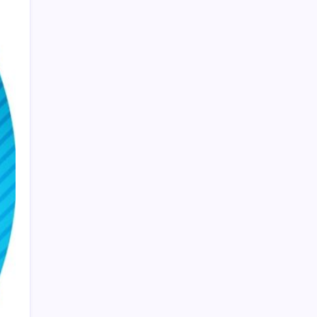
ABD’de Meta’ya çocukların ruh sağlığı
nedeniyle 567 milyon dolar ceza
Gemini’da Deprem: Google Yapay Zeka
Yönetimi Yeniden Şekilleniyor
Google Assistant Android Telefonlardan
Kaldırılıyor
Google Pixel 11 Serisi Sızdırıldı: İşte
Özellikler
Booking.com teklifi haftaya Meclis’te
Japonya’da depremin bilançosu ağırlaşıyor:
Can kaybı 35’e yükseldi
Nüfusu 76 olan köye yılda yüz binlerce turist
akın ediyor
3 gün önce istifa etmişti… CHP’li eski vekil
hayatını kaybetti!
Elon Musk’tan dev enerji hamlesi: