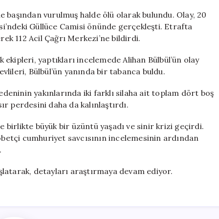
Ölüm:
Başından
e başından vurulmuş halde ölü olarak bulundu. Olay, 20
Vurulmuş
i’ndeki Güllüce Camisi önünde gerçekleşti. Etrafta
Bir
rek 112 Acil Çağrı Merkezi’ne bildirdi.
Adam
Bulundu
ık ekipleri, yaptıkları incelemede Alihan Bülbül’ün olay
için
evlileri, Bülbül’ün yanında bir tabanca buldu.
edeninin yakınlarında iki farklı silaha ait toplam dört boş
r perdesini daha da kalınlaştırdı.
 birlikte büyük bir üzüntü yaşadı ve sinir krizi geçirdi.
nöbetçi cumhuriyet savcısının incelemesinin ardından
.
başlatarak, detayları araştırmaya devam ediyor.