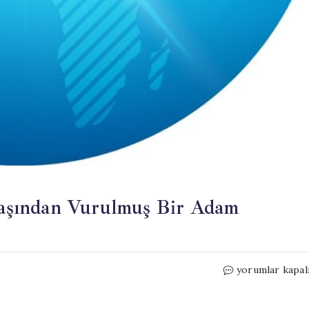
aşından Vurulmuş Bir Adam
Cami
yorumlar kapal
Önünde
Gizemli