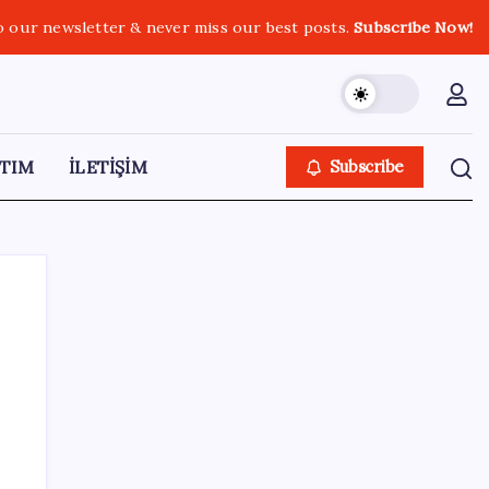
o our newsletter & never miss our best posts.
Subscribe Now!
TIM
İLETİŞİM
Subscribe
SON YAZILAR
ABD’de Meta’ya çocukların ruh sağlığı
nedeniyle 567 milyon dolar ceza