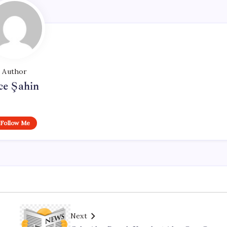
Author
ce Şahin
Follow Me
Next