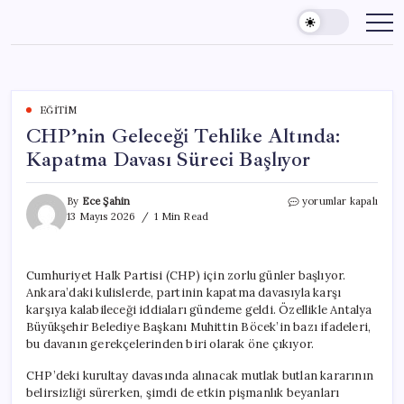
Skip
to
content
EĞITIM
CHP’nin Geleceği Tehlike Altında:
Kapatma Davası Süreci Başlıyor
CHP’nin
By
Ece Şahin
yorumlar kapalı
Geleceği
13 Mayıs 2026
1 Min Read
Tehlike
Altında:
Kapatma
Cumhuriyet Halk Partisi (CHP) için zorlu günler başlıyor.
Davası
Ankara’daki kulislerde, partinin kapatma davasıyla karşı
Süreci
Başlıyor
karşıya kalabileceği iddiaları gündeme geldi. Özellikle Antalya
için
Büyükşehir Belediye Başkanı Muhittin Böcek’in bazı ifadeleri,
bu davanın gerekçelerinden biri olarak öne çıkıyor.
CHP’deki kurultay davasında alınacak mutlak butlan kararının
belirsizliği sürerken, şimdi de etkin pişmanlık beyanları