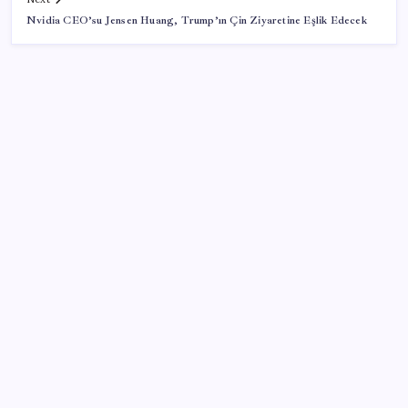
Nvidia CEO’su Jensen Huang, Trump’ın Çin Ziyaretine Eşlik Edecek
SON YAZILAR
Redmi 17 ve 17 5G 7.500 mAh Batarya ile Tanıtıldı
Otel doluluk oranlarında beş yılın düşük Haziran ayı
Güneş’in en net görüntüsü yakalandı, sır perdesi
nihayet aralandı
Kılıçdaroğlu görevden almıştı… YSK’den ‘YENİ Parti’
kararı: Mehmet Hadimi Yakupoğlu resmen temsilci
oldu