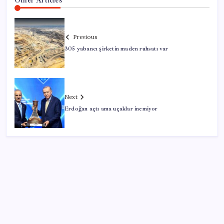
Previous
305 yabancı şirketin maden ruhsatı var
Next
Erdoğan açtı ama uçaklar inemiyor