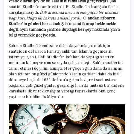
vesile olacak şey de bu saatin kırılmasıyla gerçekleşti.
Şah
saatini Stadler’e tamir ettirdi. Bu Stadler’in İran Şahı ile ilk
karşılaşmasıydı.
İkili arasında kısa sürede güçlü bir dostluk
bağı kurulduğu ilk bakışta anlaşılıyordu.
O andan itibaren
Stadler’in günleri her sabah Şah’ın saati kurup beklemekle
değil, aynı zamanda şehirde duyduğu her şey hakkında Şah’a
bilgi vermekle geçiyordu.
Şah ise Stadler’i kendisine daha da yakınlaştırmak için
saatçiden defalarca Hıristiyanlık’tan İslam’a geçmesini
istemişti. Şah I. Safi Stadler’in İsfahan’da yaptığı saatten
memnun kalmış ve onu sarayda çalıştırmıştı; Şah’ın saatlerini
tamir etmesi üç yılını almıştı. Her geçen gün daha da samimi
olan ikilinin bu güzel günlerinde saatin çarkları daha da hızlı
dönmeye başladı. 1632’de İran’a gelen İsviçreli saat ustası
başlarda çok güzel günler geçirdiği İran’da mutsuz bir kaderle
karşılaştı. İlk ve tek evliliğini yaptığı topraklarda onu genç
yaşta acı bir ölüm bekliyordu.