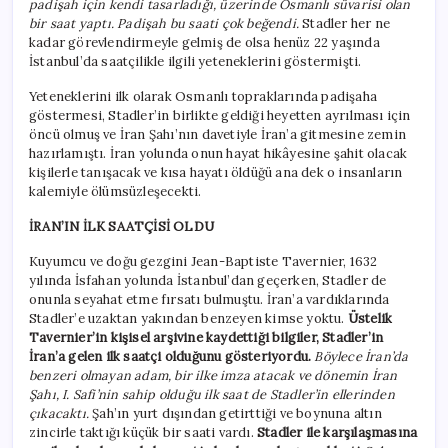
padişah için kendi tasarladığı, üzerinde Osmanlı süvarisi olan
bir saat yaptı. Padişah bu saati çok beğendi.
Stadler her ne
kadar görevlendirmeyle gelmiş de olsa henüz 22 yaşında
İstanbul’da saatçilikle ilgili yeteneklerini göstermişti.
Yeteneklerini ilk olarak Osmanlı topraklarında padişaha
göstermesi, Stadler’in birlikte geldiği heyetten ayrılması için
öncü olmuş ve İran Şahı’nın davetiyle İran’a gitmesine zemin
hazırlamıştı. İran yolunda onun hayat hikâyesine şahit olacak
kişilerle tanışacak ve kısa hayatı öldüğü ana dek o insanların
kalemiyle ölümsüzleşecekti.
İRAN’IN İLK SAATÇİSİ OLDU
Kuyumcu ve doğu gezgini Jean-Baptiste Tavernier, 1632
yılında İsfahan yolunda İstanbul’dan geçerken, Stadler de
onunla seyahat etme fırsatı bulmuştu. İran’a vardıklarında
Stadler’e uzaktan yakından benzeyen kimse yoktu.
Üstelik
Tavernier’in kişisel arşivine kaydettiği bilgiler, Stadler’in
İran’a gelen ilk saatçi olduğunu gösteriyordu.
Böylece İran’da
benzeri olmayan adam, bir ilke imza atacak ve dönemin İran
Şahı, I. Safi’nin sahip olduğu ilk saat de Stadler’in ellerinden
çıkacaktı.
Şah’ın yurt dışından getirttiği ve boynuna altın
zincirle taktığı küçük bir saati vardı.
Stadler ile karşılaşmasına