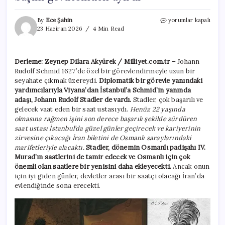
Dünyanın
By
Ece Şahin
yorumlar kapalı
en
23 Haziran 2026
4 Min Read
iyisiydi
zamanı
kanla
Derleme: Zeynep Dilara Akyürek / Milliyet.com.tr –
Johann
durdu!
Rudolf Schmid 1627’de özel bir görevlendirmeyle uzun bir
İstanbul’dan
İsfahan’a
seyahate çıkmak üzereydi.
Diplomatik bir görevle yanındaki
gidişi
yardımcılarıyla Viyana’dan İstanbul’a Schmid’in yanında
başını
adaşı, Johann Rudolf Stadler de vardı.
Stadler, çok başarılı ve
gövdesinden
gelecek vaat eden bir saat ustasıydı.
Henüz 22 yaşında
ayırdı
olmasına rağmen işini son derece başarılı şekilde sürdüren
için
saat ustası İstanbul’da güzel günler geçirecek ve kariyerinin
zirvesine çıkacağı İran biletini de Osmanlı saraylarındaki
marifetleriyle alacaktı.
Stadler, dönemin Osmanlı padişahı IV.
Murad’ın saatlerini de tamir edecek ve Osmanlı için çok
önemli olan saatlere bir yenisini daha ekleyecekti.
Ancak onun
için iyi giden günler, devletler arası bir saatçi olacağı İran’da
evlendiğinde sona erecekti.