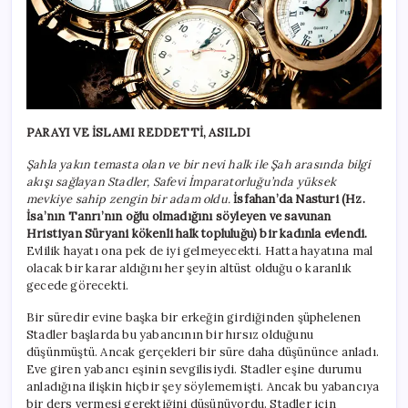
PARAYI VE İSLAMI REDDETTİ, ASILDI
Şahla yakın temasta olan ve bir nevi halk ile Şah arasında bilgi
akışı sağlayan Stadler, Safevi İmparatorluğu’nda yüksek
mevkiye sahip zengin bir adam oldu.
İsfahan’da Nasturi (Hz.
İsa’nın Tanrı’nın oğlu olmadığını söyleyen ve savunan
Hristiyan Süryani kökenli halk topluluğu) bir kadınla evlendi.
Evlilik hayatı ona pek de iyi gelmeyecekti. Hatta hayatına mal
olacak bir karar aldığını her şeyin altüst olduğu o karanlık
gecede görecekti.
Bir süredir evine başka bir erkeğin girdiğinden şüphelenen
Stadler başlarda bu yabancının bir hırsız olduğunu
düşünmüştü. Ancak gerçekleri bir süre daha düşününce anladı.
Eve giren yabancı eşinin sevgilisiydi. Stadler eşine durumu
anladığına ilişkin hiçbir şey söylememişti. Ancak bu yabancıya
bir ders vermesi gerektiğini düşünüyordu. Stadler için