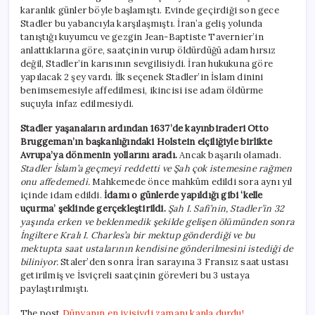
karanlık günler böyle başlamıştı. Evinde geçirdiği son gece
Stadler bu yabancıyla karşılaşmıştı. İran’a geliş yolunda
tanıştığı kuyumcu ve gezgin Jean-Baptiste Tavernier’in
anlattıklarına göre, saatçinin vurup öldürdüğü adam hırsız
değil, Stadler’in karısının sevgilisiydi. İran hukukuna göre
yapılacak 2 şey vardı. İlk seçenek Stadler’in İslam dinini
benimsemesiyle affedilmesi, ikincisi ise adam öldürme
suçuyla infaz edilmesiydi.
Stadler yaşanaların ardından 1637’de kayınbiraderi Otto
Bruggeman’ın başkanlığındaki Holstein elçiliğiyle birlikte
Avrupa’ya dönmenin yollarını aradı.
Ancak başarılı olamadı.
Stadler İslam’a geçmeyi reddetti ve Şah çok istemesine rağmen
onu affedemedi.
Mahkemede önce mahkûm edildi sora aynı yıl
içinde idam edildi.
İdamı o günlerde yapıldığı gibi ‘kelle
uçurma’ şeklinde gerçekleştirildi.
Şah I. Safi’nin, Stadler’in 32
yaşında erken ve beklenmedik şekilde gelişen ölümünden sonra
İngiltere Kralı I. Charles’a bir mektup gönderdiği ve bu
mektupta saat ustalarının kendisine gönderilmesini istediği de
biliniyor.
Staler’den sonra İran sarayına 3 Fransız saat ustası
getirilmiş ve İsviçreli saatçinin görevleri bu 3 ustaya
paylaştırılmıştı.
The post
Dünyanın en iyisiydi zamanı kanla durdu!