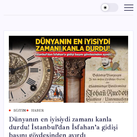
Skip
to
content
EĞITIM
HABER
Dünyanın en iyisiydi zamanı kanla
durdu! İstanbul’dan İsfahan’a gidişi
başını gövdesinden ayırdı