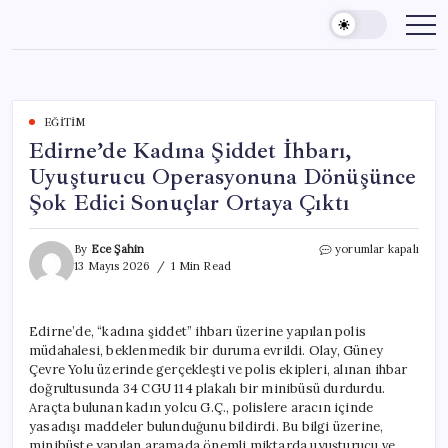
Skip
to
content
EĞITIM
Edirne’de Kadına Şiddet İhbarı,
Uyuşturucu Operasyonuna Dönüşünce
Şok Edici Sonuçlar Ortaya Çıktı
Edirne’de
By
Ece Şahin
yorumlar kapalı
Kadına
13 Mayıs 2026
1 Min Read
Şiddet
İhbarı,
Uyuşturucu
Edirne’de, “kadına şiddet” ihbarı üzerine yapılan polis
Operasyonuna
müdahalesi, beklenmedik bir duruma evrildi. Olay, Güney
Dönüşünce
Şok
Çevre Yolu üzerinde gerçekleşti ve polis ekipleri, alınan ihbar
Edici
doğrultusunda 34 CGU 114 plakalı bir minibüsü durdurdu.
Sonuçlar
Araçta bulunan kadın yolcu G.Ç., polislere aracın içinde
Ortaya
yasadışı maddeler bulunduğunu bildirdi. Bu bilgi üzerine,
Çıktı
minibüste yapılan aramada önemli miktarda uyuşturucu ve