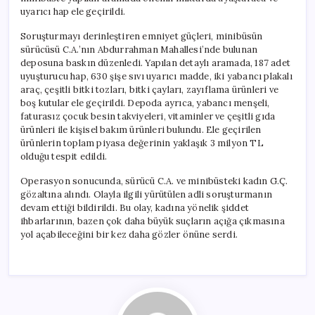
için
uyarıcı hap ele geçirildi.
Soruşturmayı derinleştiren emniyet güçleri, minibüsün
sürücüsü C.A.’nın Abdurrahman Mahallesi’nde bulunan
deposuna baskın düzenledi. Yapılan detaylı aramada, 187 adet
uyuşturucu hap, 630 şişe sıvı uyarıcı madde, iki yabancı plakalı
araç, çeşitli bitki tozları, bitki çayları, zayıflama ürünleri ve
boş kutular ele geçirildi. Depoda ayrıca, yabancı menşeli,
faturasız çocuk besin takviyeleri, vitaminler ve çeşitli gıda
ürünleri ile kişisel bakım ürünleri bulundu. Ele geçirilen
ürünlerin toplam piyasa değerinin yaklaşık 3 milyon TL
olduğu tespit edildi.
Operasyon sonucunda, sürücü C.A. ve minibüsteki kadın G.Ç.
gözaltına alındı. Olayla ilgili yürütülen adli soruşturmanın
devam ettiği bildirildi. Bu olay, kadına yönelik şiddet
ihbarlarının, bazen çok daha büyük suçların açığa çıkmasına
yol açabileceğini bir kez daha gözler önüne serdi.