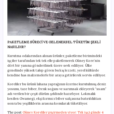
PAKETLEME SÜRECİ VE GELENEKSEL TÜKETİM ŞEKLİ
NASILDIR?
Kurutma odalarından alınan ürünler, paketleme birimindeki
işçiler tarafından tek tek elle paketlenerek Güney Kore’nin
dört bir yanına gönderilmek üzere sevk ediliyor. Ülke
genelinde yüksek talep gören bu kış lezzeti, yerel kültürde
kendine has malzemelerle bir araya getirilerek servis ediliyor.
Koreliler bu ürünü lahana yaprağının üzerine kurutulmuş deniz
yosunu, taze biber, frenk soğanı ve sarımsak ekleyerek “ssam”
adı verilen bir çeşit dürüm şeklinde hazırlıyor. Lokmalık
kesilen Gwamegi, ekşi kırmızı biber salçasına batırıldıktan
sonra bu yeşilliklerin arasına konularak tüketiliyor.
The post
Güney Koreliler pişirmeden yiyor: Tek işçi günde 4