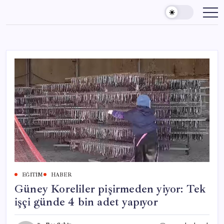
Skip
to
content
EĞITIM
HABER
Güney Koreliler pişirmeden yiyor: Tek
işçi günde 4 bin adet yapıyor