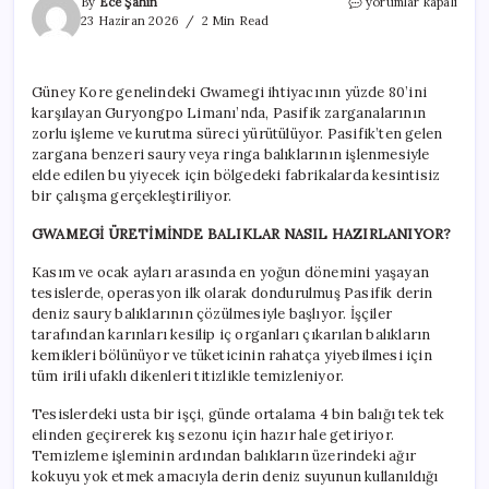
Güney
By
Ece Şahin
yorumlar kapalı
Koreliler
23 Haziran 2026
2 Min Read
pişirmeden
yiyor:
Tek
Güney Kore genelindeki Gwamegi ihtiyacının yüzde 80’ini
işçi
karşılayan Guryongpo Limanı’nda, Pasifik zarganalarının
günde
4
zorlu işleme ve kurutma süreci yürütülüyor. Pasifik’ten gelen
bin
zargana benzeri saury veya ringa balıklarının işlenmesiyle
adet
elde edilen bu yiyecek için bölgedeki fabrikalarda kesintisiz
yapıyor
bir çalışma gerçekleştiriliyor.
için
GWAMEGİ ÜRETİMİNDE BALIKLAR NASIL HAZIRLANIYOR?
Kasım ve ocak ayları arasında en yoğun dönemini yaşayan
tesislerde, operasyon ilk olarak dondurulmuş Pasifik derin
deniz saury balıklarının çözülmesiyle başlıyor. İşçiler
tarafından karınları kesilip iç organları çıkarılan balıkların
kemikleri bölünüyor ve tüketicinin rahatça yiyebilmesi için
tüm irili ufaklı dikenleri titizlikle temizleniyor.
Tesislerdeki usta bir işçi, günde ortalama 4 bin balığı tek tek
elinden geçirerek kış sezonu için hazır hale getiriyor.
Temizleme işleminin ardından balıkların üzerindeki ağır
kokuyu yok etmek amacıyla derin deniz suyunun kullanıldığı