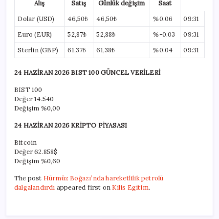
Alış
Satış
Günlük değişim
Saat
Dolar (USD)
46,50₺
46,50₺
%0.06
09:31
Euro (EUR)
52,87₺
52,88₺
%-0.03
09:31
Sterlin (GBP)
61,37₺
61,38₺
%0.04
09:31
24 HAZİRAN 2026 BIST 100 GÜNCEL VERİLERİ
BIST 100
Değer
14.540
Değişim
%0,00
24 HAZİRAN 2026 KRİPTO PİYASASI
Bitcoin
Değer
62.858$
Değişim
%0,60
The post
Hürmüz Boğazı’nda hareketlilik petrolü
dalgalandırdı
appeared first on
Kilis Egitim
.