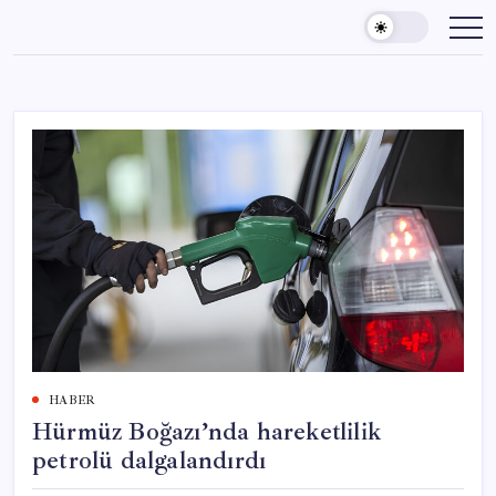
Skip
to
content
HABER
Hürmüz Boğazı’nda hareketlilik
petrolü dalgalandırdı