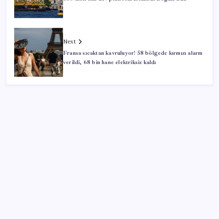
Next
Fransa sıcaktan kavruluyor! 58 bölgede kırmızı alarm
verildi, 68 bin hane elektriksiz kaldı
SON YAZILAR
Artık çalışan primi tazminata yansıyacak
Redmi 17 ve 17 5G 7.500 mAh Batarya ile Tanıtıldı