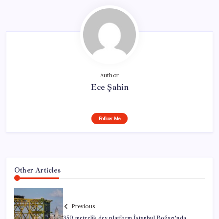
Author
Ece Şahin
Follow Me
Other Articles
Previous
350 metrelik dev platform İstanbul Boğazı’nda