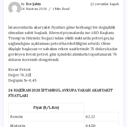
Hürmüz
By
Ece Şahin
yorumlar kapalı
Boğazı’nda
24 Haziran 2026
1 Min Read
hareketlilik
petrolü
dalgalandırdı
İstasyonlarda akaryakıt fiyatları güne herhangi bir değişiklik
için
olmadan sabit başladı. Küresel piyasalarda ise ABD Başkanı
Trump’ın Hürmüz Boğazı’ndan yüklü miktarda petrol geçişi
sağlandığını açıklaması petrol hareketliliğini artırdı. Güne
düşüşle başlayan ve sabahın erken saatlerinde 75 dolara kadar
gerileyen Brent petrol, gün içindeki alımlarla toparlanarak 76
doların üzerinde dengelendi.
Brent Petrol
Değer
76,32$
Değişim
%-0,45
24 HAZİRAN 2026 İSTANBUL AVRUPA YAKASI AKARYAKIT
FİYATLARI
Fiyat (₺/Litre)
Benzin
62.22
Motorin
64.50