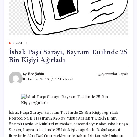
SAĞLIK
İshak Paşa Sarayı, Bayram Tatilinde 25
Bin Kişiyi Ağırladı
İshak
By
Ece Şahin
yorumlar kapalı
Paşa
11 Haziran 2026
1 Min Read
Sarayı,
Bayram
Tatilinde
25
Bin
Kişiyi
İshak Paşa Sarayı, Bayram Tatilinde 25 Bin Kişiyi Ağırladı
Ağırladı
Posted on 11 Haziran 2026 by Yusuf Arslan TÜRKİYE’nin
için
önemli tarihi ve kültürel mirasları arasında yer alan İshak Paşa
Sarayı, bayram tatilinde 25 bin kişiyi ağırladı. Doğubayazıt
ilçesinde Ağrı Dağı’nın eteklerinde hakim bir tepede bulunan