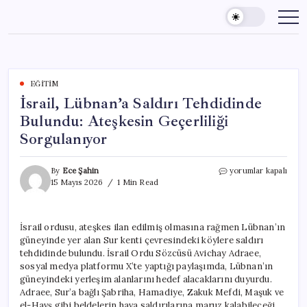
Skip
to
content
EĞITIM
İsrail, Lübnan’a Saldırı Tehdidinde
Bulundu: Ateşkesin Geçerliliği
Sorgulanıyor
İsrail,
By
Ece Şahin
yorumlar kapalı
Lübnan’a
15 Mayıs 2026
1 Min Read
Saldırı
Tehdidinde
Bulundu:
İsrail ordusu, ateşkes ilan edilmiş olmasına rağmen Lübnan’ın
Ateşkesin
güneyinde yer alan Sur kenti çevresindeki köylere saldırı
Geçerliliği
Sorgulanıyor
tehdidinde bulundu. İsrail Ordu Sözcüsü Avichay Adraee,
için
sosyal medya platformu X’te yaptığı paylaşımda, Lübnan’ın
güneyindeki yerleşim alanlarını hedef alacaklarını duyurdu.
Adraee, Sur’a bağlı Şabriha, Hamadiye, Zakuk Mefdi, Maşuk ve
el-Havş gibi beldelerin hava saldırılarına maruz kalabileceği