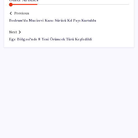
Previous
Bodrum’da Mucizevi Kaza: Sürücü Kıl Payı Kurtuldu
Next
Ege Bölgesi’nde 8 Yeni Örümcek Türü Keşfedildi
SON YAZILAR
Redmi 17 ve 17 5G 7.500 mAh Batarya ile Tanıtıldı
Otel doluluk oranlarında beş yılın düşük Haziran ayı