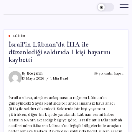
Skip
to
content
EĞITIM
İsrail’in Lübnan’da İHA ile
düzenlediği saldırıda 1 kişi hayatını
kaybetti
İsrail’in
By
Ece Şahin
yorumlar kapalı
Lübnan’da
13 Mayıs 2026
1 Min Read
İHA
ile
düzenlediği
İsrail ordusu, ateşkes anlaşmasına rağmen Lübnan’ın
saldırıda
güneyindeki Sayda kentinde bir araca insansız hava aracı
1
kişi
(İHA) ile saldırı düzenledi. Saldırıda bir kişi yaşamını
hayatını
yitirirken, diğer bir kişi de yaralandı. Lübnan resmi haber
kaybetti
ajansı NNA’nın aktardığı bilgiye göre, İsrail’e ait İHA’lar sabah
için
saatlerinden itibaren Lübnan’ın değişik bölgelerinde araçları
hedef almaya başladı. Sayda’daki saldırıda hedef alınan aracın