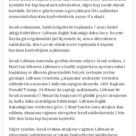
içindeki bir kişi hayatını kaybederken, diğer kişi yaralı olarak
kurtuldu. Böylece gün boyunca gerçekleşen İHA saldırıları
sonucunda hayatını kaybedenlerin sayısı 9’a ulaştı.
İsrail ordusunun, farklı bölgelerde toplamda 7 aracı hedef
aldığı belirtiliyor. Lübnan Sağlık Bakanlığı daha önce, Beyrut-
Sayda güzergahındaki Şuf ilçesinde üç araca düzenlenen
saldırılarda, ikisi çocuk olmak üzere toplamda 8 kişinin
hayatını kaybettiğini açıklamıştı.
İsrail-Lübnan sınırında gerilim devam ediyor. İsrail ordusu, 2
Mart’tan itibaren Lübnan’a yönelik yoğun hava operasyonları
başlatmış ve ülkenin güneyindeki birçok yerleşim yerine
girmişti. Lübnan yönetimi, çatışmalar nedeniyle yerinden
edilenlerin sayısının 1 milyonu aştığını duyurdu. ABD Başkanı
Donald Trump, 24 Nisan’da yaptığı açıklamada, Lübnan ile
İsrail arasında 17 Nisan’da başlayan 10 günlük geçici ateşkesin
üç hafta daha uzatıldığını bildirmişti. Lübnan Sağlık
Bakanlığı’nın verilerine göre, 2 Mart’tan bu yana ateşkes ilan
edilmiş olmasına rağmen süregelen İsrail saldırılarında 2 bin
880’den fazla kişi hayatını kaybetti.
Diğer yandan, İsrail ordusu ateşkese rağmen Lübnan’ın
güneyinde saldırılarını ve yıkım faaliyetlerini sürdürmeye