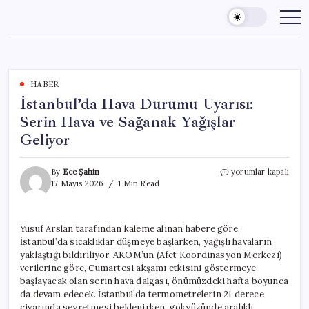
Skip
to
content
HABER
İstanbul’da Hava Durumu Uyarısı:
Serin Hava ve Sağanak Yağışlar
Geliyor
İstanbul’da
By
Ece Şahin
yorumlar kapalı
Hava
17 Mayıs 2026
1 Min Read
Durumu
Uyarısı:
Serin
Yusuf Arslan tarafından kaleme alınan habere göre,
Hava
İstanbul’da sıcaklıklar düşmeye başlarken, yağışlı havaların
ve
Sağanak
yaklaştığı bildiriliyor. AKOM’un (Afet Koordinasyon Merkezi)
Yağışlar
verilerine göre, Cumartesi akşamı etkisini göstermeye
Geliyor
başlayacak olan serin hava dalgası, önümüzdeki hafta boyunca
için
da devam edecek. İstanbul’da termometrelerin 21 derece
civarında seyretmesi beklenirken, gökyüzünde aralıklı