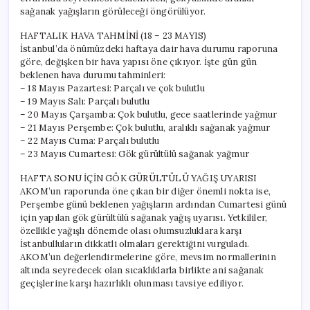
sağanak yağışların görüleceği öngörülüyor.
HAFTALIK HAVA TAHMİNİ (18 – 23 MAYIS)
İstanbul’da önümüzdeki haftaya dair hava durumu raporuna
göre, değişken bir hava yapısı öne çıkıyor. İşte gün gün
beklenen hava durumu tahminleri:
– 18 Mayıs Pazartesi: Parçalı ve çok bulutlu
– 19 Mayıs Salı: Parçalı bulutlu
– 20 Mayıs Çarşamba: Çok bulutlu, gece saatlerinde yağmur
– 21 Mayıs Perşembe: Çok bulutlu, aralıklı sağanak yağmur
– 22 Mayıs Cuma: Parçalı bulutlu
– 23 Mayıs Cumartesi: Gök gürültülü sağanak yağmur
HAFTA SONU İÇİN GÖK GÜRÜLTÜLÜ YAĞIŞ UYARISI
AKOM’un raporunda öne çıkan bir diğer önemli nokta ise,
Perşembe günü beklenen yağışların ardından Cumartesi günü
için yapılan gök gürültülü sağanak yağış uyarısı. Yetkililer,
özellikle yağışlı dönemde olası olumsuzluklara karşı
İstanbulluların dikkatli olmaları gerektiğini vurguladı.
AKOM’un değerlendirmelerine göre, mevsim normallerinin
altında seyredecek olan sıcaklıklarla birlikte ani sağanak
geçişlerine karşı hazırlıklı olunması tavsiye ediliyor.