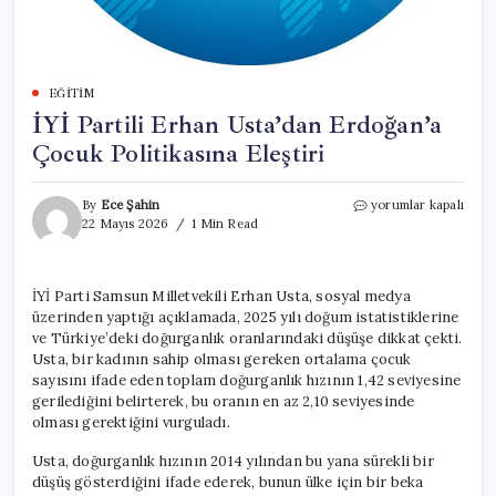
EĞITIM
İYİ Partili Erhan Usta’dan Erdoğan’a
Çocuk Politikasına Eleştiri
İYİ
By
Ece Şahin
yorumlar kapalı
Partili
22 Mayıs 2026
1 Min Read
Erhan
Usta’dan
Erdoğan’a
İYİ Parti Samsun Milletvekili Erhan Usta, sosyal medya
Çocuk
üzerinden yaptığı açıklamada, 2025 yılı doğum istatistiklerine
Politikasına
Eleştiri
ve Türkiye’deki doğurganlık oranlarındaki düşüşe dikkat çekti.
için
Usta, bir kadının sahip olması gereken ortalama çocuk
sayısını ifade eden toplam doğurganlık hızının 1,42 seviyesine
gerilediğini belirterek, bu oranın en az 2,10 seviyesinde
olması gerektiğini vurguladı.
Usta, doğurganlık hızının 2014 yılından bu yana sürekli bir
düşüş gösterdiğini ifade ederek, bunun ülke için bir beka