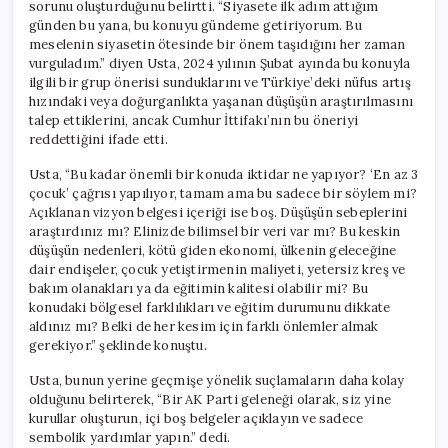
sorunu oluşturduğunu belirtti. “Siyasete ilk adım attığım
günden bu yana, bu konuyu gündeme getiriyorum. Bu
meselenin siyasetin ötesinde bir önem taşıdığını her zaman
vurguladım.” diyen Usta, 2024 yılının Şubat ayında bu konuyla
ilgili bir grup önerisi sunduklarını ve Türkiye’deki nüfus artış
hızındaki veya doğurganlıkta yaşanan düşüşün araştırılmasını
talep ettiklerini, ancak Cumhur İttifakı’nın bu öneriyi
reddettiğini ifade etti.
Usta, “Bu kadar önemli bir konuda iktidar ne yapıyor? ‘En az 3
çocuk’ çağrısı yapılıyor, tamam ama bu sadece bir söylem mi?
Açıklanan vizyon belgesi içeriği ise boş. Düşüşün sebeplerini
araştırdınız mı? Elinizde bilimsel bir veri var mı? Bu keskin
düşüşün nedenleri, kötü giden ekonomi, ülkenin geleceğine
dair endişeler, çocuk yetiştirmenin maliyeti, yetersiz kreş ve
bakım olanakları ya da eğitimin kalitesi olabilir mi? Bu
konudaki bölgesel farklılıkları ve eğitim durumunu dikkate
aldınız mı? Belki de her kesim için farklı önlemler almak
gerekiyor.” şeklinde konuştu.
Usta, bunun yerine geçmişe yönelik suçlamaların daha kolay
olduğunu belirterek, “Bir AK Parti geleneği olarak, siz yine
kurullar oluşturun, içi boş belgeler açıklayın ve sadece
sembolik yardımlar yapın.” dedi.