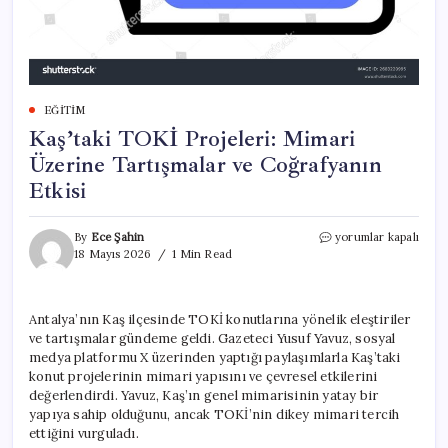
EĞITIM
Kaş’taki TOKİ Projeleri: Mimari
Üzerine Tartışmalar ve Coğrafyanın
Etkisi
Kaş’taki
By
Ece Şahin
yorumlar kapalı
TOKİ
18 Mayıs 2026
1 Min Read
Projeleri:
Mimari
Üzerine
Antalya’nın Kaş ilçesinde TOKİ konutlarına yönelik eleştiriler
Tartışmalar
ve tartışmalar gündeme geldi. Gazeteci Yusuf Yavuz, sosyal
ve
Coğrafyanın
medya platformu X üzerinden yaptığı paylaşımlarla Kaş’taki
Etkisi
konut projelerinin mimari yapısını ve çevresel etkilerini
için
değerlendirdi. Yavuz, Kaş’ın genel mimarisinin yatay bir
yapıya sahip olduğunu, ancak TOKİ’nin dikey mimari tercih
ettiğini vurguladı.