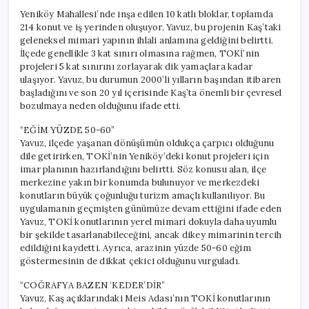
Yeniköy Mahallesi’nde inşa edilen 10 katlı bloklar, toplamda
214 konut ve iş yerinden oluşuyor. Yavuz, bu projenin Kaş’taki
geleneksel mimari yapının ihlali anlamına geldiğini belirtti.
İlçede genellikle 3 kat sınırı olmasına rağmen, TOKİ’nin
projeleri 5 kat sınırını zorlayarak dik yamaçlara kadar
ulaşıyor. Yavuz, bu durumun 2000’li yılların başından itibaren
başladığını ve son 20 yıl içerisinde Kaş’ta önemli bir çevresel
bozulmaya neden olduğunu ifade etti.
“EĞİM YÜZDE 50-60”
Yavuz, ilçede yaşanan dönüşümün oldukça çarpıcı olduğunu
dile getirirken, TOKİ’nin Yeniköy’deki konut projeleri için
imar planının hazırlandığını belirtti. Söz konusu alan, ilçe
merkezine yakın bir konumda bulunuyor ve merkezdeki
konutların büyük çoğunluğu turizm amaçlı kullanılıyor. Bu
uygulamanın geçmişten günümüze devam ettiğini ifade eden
Yavuz, TOKİ konutlarının yerel mimari dokuyla daha uyumlu
bir şekilde tasarlanabileceğini, ancak dikey mimarinin tercih
edildiğini kaydetti. Ayrıca, arazinin yüzde 50-60 eğim
göstermesinin de dikkat çekici olduğunu vurguladı.
“COĞRAFYA BAZEN ‘KEDER’DİR”
Yavuz, Kaş açıklarındaki Meis Adası’nın TOKİ konutlarının