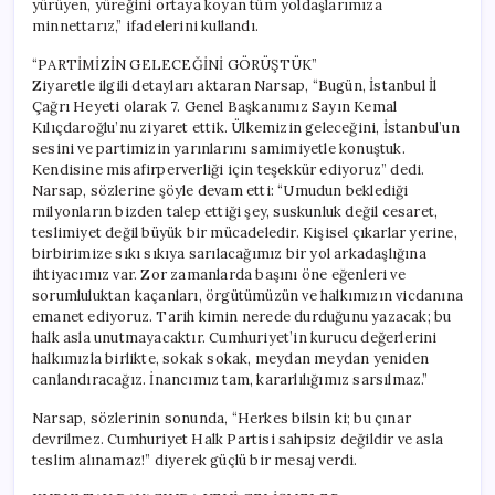
yürüyen, yüreğini ortaya koyan tüm yoldaşlarımıza
minnettarız,” ifadelerini kullandı.
“PARTİMİZİN GELECEĞİNİ GÖRÜŞTÜK”
Ziyaretle ilgili detayları aktaran Narsap, “Bugün, İstanbul İl
Çağrı Heyeti olarak 7. Genel Başkanımız Sayın Kemal
Kılıçdaroğlu’nu ziyaret ettik. Ülkemizin geleceğini, İstanbul’un
sesini ve partimizin yarınlarını samimiyetle konuştuk.
Kendisine misafirperverliği için teşekkür ediyoruz” dedi.
Narsap, sözlerine şöyle devam etti: “Umudun beklediği
milyonların bizden talep ettiği şey, suskunluk değil cesaret,
teslimiyet değil büyük bir mücadeledir. Kişisel çıkarlar yerine,
birbirimize sıkı sıkıya sarılacağımız bir yol arkadaşlığına
ihtiyacımız var. Zor zamanlarda başını öne eğenleri ve
sorumluluktan kaçanları, örgütümüzün ve halkımızın vicdanına
emanet ediyoruz. Tarih kimin nerede durduğunu yazacak; bu
halk asla unutmayacaktır. Cumhuriyet’in kurucu değerlerini
halkımızla birlikte, sokak sokak, meydan meydan yeniden
canlandıracağız. İnancımız tam, kararlılığımız sarsılmaz.”
Narsap, sözlerinin sonunda, “Herkes bilsin ki; bu çınar
devrilmez. Cumhuriyet Halk Partisi sahipsiz değildir ve asla
teslim alınamaz!” diyerek güçlü bir mesaj verdi.