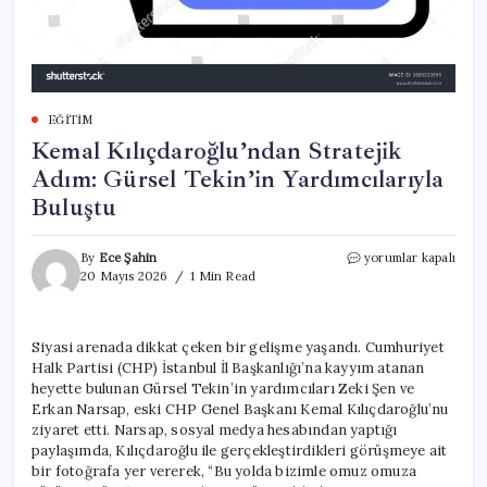
EĞITIM
Kemal Kılıçdaroğlu’ndan Stratejik
Adım: Gürsel Tekin’in Yardımcılarıyla
Buluştu
Kemal
By
Ece Şahin
yorumlar kapalı
Kılıçdaroğlu’ndan
20 Mayıs 2026
1 Min Read
Stratejik
Adım:
Gürsel
Siyasi arenada dikkat çeken bir gelişme yaşandı. Cumhuriyet
Tekin’in
Halk Partisi (CHP) İstanbul İl Başkanlığı’na kayyım atanan
Yardımcılarıyla
Buluştu
heyette bulunan Gürsel Tekin’in yardımcıları Zeki Şen ve
için
Erkan Narsap, eski CHP Genel Başkanı Kemal Kılıçdaroğlu’nu
ziyaret etti. Narsap, sosyal medya hesabından yaptığı
paylaşımda, Kılıçdaroğlu ile gerçekleştirdikleri görüşmeye ait
bir fotoğrafa yer vererek, “Bu yolda bizimle omuz omuza