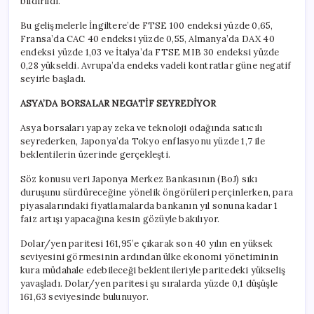
bildirildi.
Bu gelişmelerle İngiltere’de FTSE 100 endeksi yüzde 0,65,
Fransa’da CAC 40 endeksi yüzde 0,55, Almanya’da DAX 40
endeksi yüzde 1,03 ve İtalya’da FTSE MIB 30 endeksi yüzde
0,28 yükseldi. Avrupa’da endeks vadeli kontratlar güne negatif
seyirle başladı.
ASYA’DA BORSALAR NEGATİF SEYREDİYOR
Asya borsaları yapay zeka ve teknoloji odağında satıcılı
seyrederken, Japonya’da Tokyo enflasyonu yüzde 1,7 ile
beklentilerin üzerinde gerçekleşti.
Söz konusu veri Japonya Merkez Bankasının (BoJ) sıkı
duruşunu sürdüreceğine yönelik öngörüleri perçinlerken, para
piyasalarındaki fiyatlamalarda bankanın yıl sonuna kadar 1
faiz artışı yapacağına kesin gözüyle bakılıyor.
Dolar/yen paritesi 161,95’e çıkarak son 40 yılın en yüksek
seviyesini görmesinin ardından ülke ekonomi yönetiminin
kura müdahale edebileceği beklentileriyle paritedeki yükseliş
yavaşladı. Dolar/yen paritesi şu sıralarda yüzde 0,1 düşüşle
161,63 seviyesinde bulunuyor.