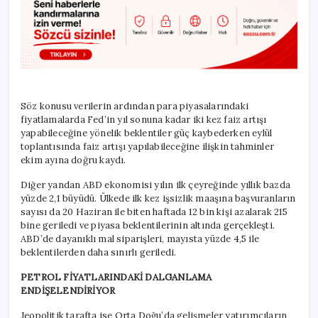
Söz konusu verilerin ardından para piyasalarındaki
fiyatlamalarda Fed’in yıl sonuna kadar iki kez faiz artışı
yapabileceğine yönelik beklentiler güç kaybederken eylül
toplantısında faiz artışı yapılabileceğine ilişkin tahminler
ekim ayına doğru kaydı.
Diğer yandan ABD ekonomisi yılın ilk çeyreğinde yıllık bazda
yüzde 2,1 büyüdü. Ülkede ilk kez işsizlik maaşına başvuranların
sayısı da 20 Haziran ile biten haftada 12 bin kişi azalarak 215
bine geriledi ve piyasa beklentilerinin altında gerçekleşti.
ABD’de dayanıklı mal siparişleri, mayısta yüzde 4,5 ile
beklentilerden daha sınırlı geriledi.
PETROL FİYATLARINDAKİ DALGANLAMA
ENDİŞELENDİRİYOR
Jeopolitik tarafta ise Orta Doğu’da gelişmeler yatırımcıların