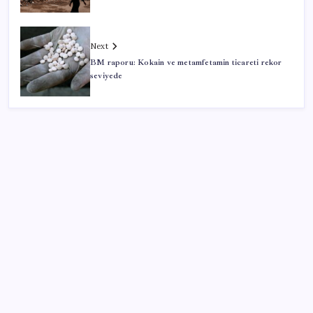
Next
BM raporu: Kokain ve metamfetamin ticareti rekor
seviyede
SON YAZILAR
Artık çalışan primi tazminata yansıyacak
Redmi 17 ve 17 5G 7.500 mAh Batarya ile Tanıtıldı