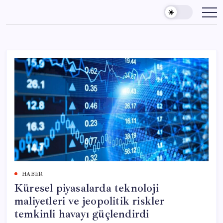
Skip
to
content
HABER
Küresel piyasalarda teknoloji
maliyetleri ve jeopolitik riskler
temkinli havayı güçlendirdi