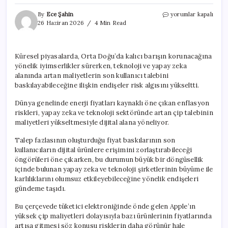
Küresel
By
Ece Şahin
yorumlar kapalı
piyasalarda
26 Haziran 2026
4 Min Read
teknoloji
maliyetleri
ve
Küresel piyasalarda, Orta Doğu’da kalıcı barışın korunacağına
jeopolitik
yönelik iyimserlikler sürerken, teknoloji ve yapay zeka
riskler
temkinli
alanında artan maliyetlerin son kullanıcı talebini
havayı
baskılayabileceğine ilişkin endişeler risk algısını yükseltti.
güçlendirdi
için
Dünya genelinde enerji fiyatları kaynaklı öne çıkan enflasyon
riskleri, yapay zeka ve teknoloji sektöründe artan çip talebinin
maliyetleri yükseltmesiyle dijital alana yöneliyor.
Talep fazlasının oluşturduğu fiyat baskılarının son
kullanıcıların dijital ürünlere erişimini zorlaştırabileceği
öngörüleri öne çıkarken, bu durumun büyük bir döngüsellik
içinde bulunan yapay zeka ve teknoloji şirketlerinin büyüme ile
karlılıklarını olumsuz etkileyebileceğine yönelik endişeleri
gündeme taşıdı.
Bu çerçevede tüketici elektroniğinde önde gelen Apple’ın
yüksek çip maliyetleri dolayısıyla bazı ürünlerinin fiyatlarında
artışa gitmesi söz konusu risklerin daha görünür hale