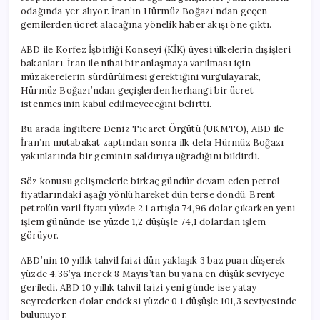
odağında yer alıyor. İran’ın Hürmüz Boğazı’ndan geçen
gemilerden ücret alacağına yönelik haber akışı öne çıktı.
ABD ile Körfez İşbirliği Konseyi (KİK) üyesi ülkelerin dışişleri
bakanları, İran ile nihai bir anlaşmaya varılması için
müzakerelerin sürdürülmesi gerektiğini vurgulayarak,
Hürmüz Boğazı’ndan geçişlerden herhangi bir ücret
istenmesinin kabul edilmeyeceğini belirtti.
Bu arada İngiltere Deniz Ticaret Örgütü (UKMTO), ABD ile
İran’ın mutabakat zaptından sonra ilk defa Hürmüz Boğazı
yakınlarında bir geminin saldırıya uğradığını bildirdi.
Söz konusu gelişmelerle birkaç gündür devam eden petrol
fiyatlarındaki aşağı yönlü hareket dün terse döndü. Brent
petrolün varil fiyatı yüzde 2,1 artışla 74,96 dolar çıkarken yeni
işlem gününde ise yüzde 1,2 düşüşle 74,1 dolardan işlem
görüyor.
ABD’nin 10 yıllık tahvil faizi dün yaklaşık 3 baz puan düşerek
yüzde 4,36’ya inerek 8 Mayıs’tan bu yana en düşük seviyeye
geriledi. ABD 10 yıllık tahvil faizi yeni günde ise yatay
seyrederken dolar endeksi yüzde 0,1 düşüşle 101,3 seviyesinde
bulunuyor.