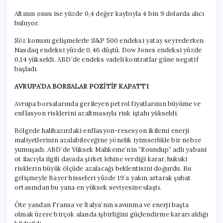
Altının onsu ise yüzde 0,4 değer kaybıyla 4 bin 9 dolarda alıcı
buluyor.
Söz konusu gelişmelerle S&P 500 endeksi yatay seyrederken
Nasdaq endeksi yüzde 0,46 düştü. Dow Jones endeksi yüzde
0,14 yükseldi. ABD’de endeks vadeli kontratlar güne negatif
başladı.
AVRUPA’DA BORSALAR POZİTİF KAPATTI
Avrupa borsalarında gerileyen petrol fiyatlarının büyüme ve
enflasyon risklerini azaltmasıyla risk iştahı yükseldi.
Bölgede halihazırdaki enflasyon-resesyon ikilemi enerji
maliyetlerinin azalabileceğine yönelik iyimserlikle bir nebze
yumuşadı. ABD’de Yüksek Mahkeme’nin “Roundup” adlı yabani
ot ilacıyla ilgili davada şirket lehine verdiği karar, hukuki
risklerin büyük ölçüde azalacağı beklentisini doğurdu. Bu
gelişmeyle Bayer hisseleri yüzde 19’a yakın artarak şubat
ortasından bu yana en yüksek seviyesine ulaştı.
Öte yandan Fransa ve İtalya’nın savunma ve enerji başta
olmak üzere birçok alanda işbirliğini güçlendirme kararı aldığı