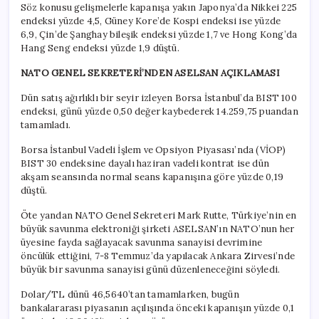
Söz konusu gelişmelerle kapanışa yakın Japonya’da Nikkei 225
endeksi yüzde 4,5, Güney Kore’de Kospi endeksi ise yüzde
6,9, Çin’de Şanghay bileşik endeksi yüzde 1,7 ve Hong Kong’da
Hang Seng endeksi yüzde 1,9 düştü.
NATO GENEL SEKRETERİ’NDEN ASELSAN AÇIKLAMASI
Dün satış ağırlıklı bir seyir izleyen Borsa İstanbul’da BIST 100
endeksi, günü yüzde 0,50 değer kaybederek 14.259,75 puandan
tamamladı.
Borsa İstanbul Vadeli İşlem ve Opsiyon Piyasası’nda (VİOP)
BIST 30 endeksine dayalı haziran vadeli kontrat ise dün
akşam seansında normal seans kapanışına göre yüzde 0,19
düştü.
Öte yandan NATO Genel Sekreteri Mark Rutte, Türkiye’nin en
büyük savunma elektroniği şirketi ASELSAN’ın NATO’nun her
üyesine fayda sağlayacak savunma sanayisi devrimine
öncülük ettiğini, 7-8 Temmuz’da yapılacak Ankara Zirvesi’nde
büyük bir savunma sanayisi günü düzenleneceğini söyledi.
Dolar/TL dünü 46,5640’tan tamamlarken, bugün
bankalararası piyasanın açılışında önceki kapanışın yüzde 0,1