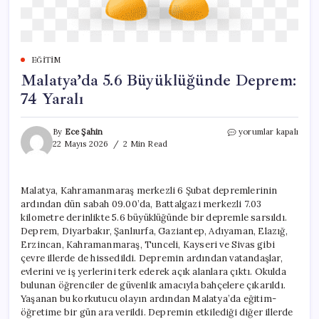
EĞITIM
Malatya’da 5.6 Büyüklüğünde Deprem:
74 Yaralı
Malatya’da
By
Ece Şahin
yorumlar kapalı
5.6
22 Mayıs 2026
2 Min Read
Büyüklüğünde
Deprem:
74
Malatya, Kahramanmaraş merkezli 6 Şubat depremlerinin
Yaralı
ardından dün sabah 09.00’da, Battalgazi merkezli 7.03
için
kilometre derinlikte 5.6 büyüklüğünde bir depremle sarsıldı.
Deprem, Diyarbakır, Şanlıurfa, Gaziantep, Adıyaman, Elazığ,
Erzincan, Kahramanmaraş, Tunceli, Kayseri ve Sivas gibi
çevre illerde de hissedildi. Depremin ardından vatandaşlar,
evlerini ve iş yerlerini terk ederek açık alanlara çıktı. Okulda
bulunan öğrenciler de güvenlik amacıyla bahçelere çıkarıldı.
Yaşanan bu korkutucu olayın ardından Malatya’da eğitim-
öğretime bir gün ara verildi. Depremin etkilediği diğer illerde