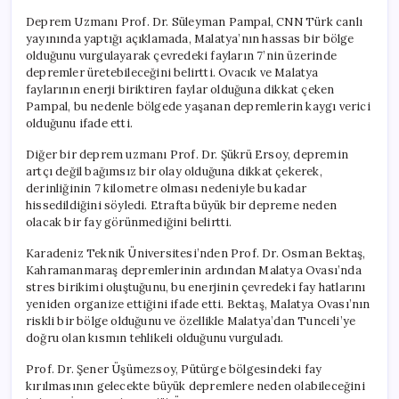
Deprem Uzmanı Prof. Dr. Süleyman Pampal, CNN Türk canlı
yayınında yaptığı açıklamada, Malatya’nın hassas bir bölge
olduğunu vurgulayarak çevredeki fayların 7’nin üzerinde
depremler üretebileceğini belirtti. Ovacık ve Malatya
faylarının enerji biriktiren faylar olduğuna dikkat çeken
Pampal, bu nedenle bölgede yaşanan depremlerin kaygı verici
olduğunu ifade etti.
Diğer bir deprem uzmanı Prof. Dr. Şükrü Ersoy, depremin
artçı değil bağımsız bir olay olduğuna dikkat çekerek,
derinliğinin 7 kilometre olması nedeniyle bu kadar
hissedildiğini söyledi. Etrafta büyük bir depreme neden
olacak bir fay görünmediğini belirtti.
Karadeniz Teknik Üniversitesi’nden Prof. Dr. Osman Bektaş,
Kahramanmaraş depremlerinin ardından Malatya Ovası’nda
stres birikimi oluştuğunu, bu enerjinin çevredeki fay hatlarını
yeniden organize ettiğini ifade etti. Bektaş, Malatya Ovası’nın
riskli bir bölge olduğunu ve özellikle Malatya’dan Tunceli’ye
doğru olan kısmın tehlikeli olduğunu vurguladı.
Prof. Dr. Şener Üşümezsoy, Pütürge bölgesindeki fay
kırılmasının gelecekte büyük depremlere neden olabileceğini