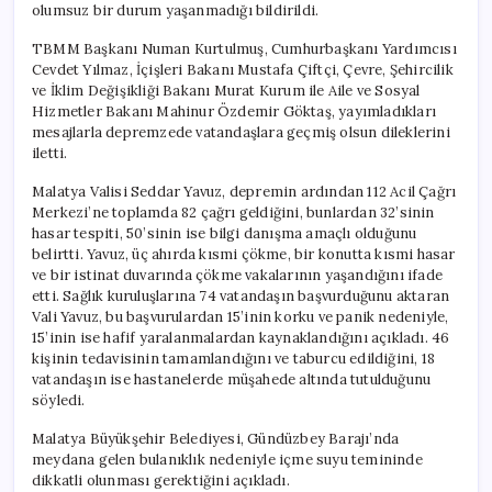
olumsuz bir durum yaşanmadığı bildirildi.
TBMM Başkanı Numan Kurtulmuş, Cumhurbaşkanı Yardımcısı
Cevdet Yılmaz, İçişleri Bakanı Mustafa Çiftçi, Çevre, Şehircilik
ve İklim Değişikliği Bakanı Murat Kurum ile Aile ve Sosyal
Hizmetler Bakanı Mahinur Özdemir Göktaş, yayımladıkları
mesajlarla depremzede vatandaşlara geçmiş olsun dileklerini
iletti.
Malatya Valisi Seddar Yavuz, depremin ardından 112 Acil Çağrı
Merkezi’ne toplamda 82 çağrı geldiğini, bunlardan 32’sinin
hasar tespiti, 50’sinin ise bilgi danışma amaçlı olduğunu
belirtti. Yavuz, üç ahırda kısmi çökme, bir konutta kısmi hasar
ve bir istinat duvarında çökme vakalarının yaşandığını ifade
etti. Sağlık kuruluşlarına 74 vatandaşın başvurduğunu aktaran
Vali Yavuz, bu başvurulardan 15’inin korku ve panik nedeniyle,
15’inin ise hafif yaralanmalardan kaynaklandığını açıkladı. 46
kişinin tedavisinin tamamlandığını ve taburcu edildiğini, 18
vatandaşın ise hastanelerde müşahede altında tutulduğunu
söyledi.
Malatya Büyükşehir Belediyesi, Gündüzbey Barajı’nda
meydana gelen bulanıklık nedeniyle içme suyu temininde
dikkatli olunması gerektiğini açıkladı.