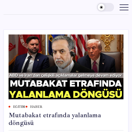
Skip
to
content
EĞITIM
HABER
Mutabakat etrafında yalanlama
döngüsü