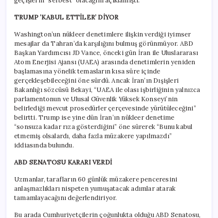
geçişlerin “serbest” olacağını açıklamıştı.
TRUMP ‘KABUL ETTİLER’ DİYOR
Washington’un nükleer denetimlere ilişkin verdiği iyimser
mesajlar da Tahran’da karşılığını bulmuş görünmüyor. ABD
Başkan Yardımcısı JD Vance, önceki gün İran ile Uluslararası
Atom Enerjisi Ajansı (UAEA) arasında denetimlerin yeniden
başlamasına yönelik temasların kısa süre içinde
gerçekleşebileceğini öne sürdü. Ancak İran’ın Dışişleri
Bakanlığı sözcüsü Bekayi, “UAEA ile olası işbirliğinin yalnızca
parlamentonun ve Ulusal Güvenlik Yüksek Konseyi’nin
belirlediği mevcut prosedürler çerçevesinde yürütüleceğini”
belirtti. Trump ise yine dün İran’ın nükleer denetime
“sonsuza kadar rıza gösterdiğini” öne sürerek “Bunu kabul
etmemiş olsalardı, daha fazla müzakere yapılmazdı”
iddiasında bulundu.
ABD SENATOSU KARARI VERDİ
Uzmanlar, tarafların 60 günlük müzakere penceresini
anlaşmazlıkları nispeten yumuşatacak adımlar atarak
tamamlayacağını değerlendiriyor.
Bu arada Cumhuriyetçilerin çoğunlukta olduğu ABD Senatosu,