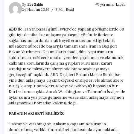
Mutabakat
By
Ece Şahin
yorumlar kapalı
etrafında
24 Haziran 2026
3 Min Read
yalanlama
döngüsü
için
ABD
ile İran’ın pazar günü İsviçre’de yapılan görüşmelerde 60
gün içinde nihai bir anlaşmaya ulaşma yönünde ilerleme
sağlamasının ardından, alt heyetlerin devam ettiği teknik
müzakere süreci de başarıyla tamamlandı. İran’ın Dışişleri
Bakan Yardımcısı Kazım Garibabadi, dün “yaptırımların
kaldırılması, nükleer konular, yeniden yapılanma ve ekonomik
kalkınma konularında çalışma grupları kurulması kararı
alındığını ve müzakere sürecinde bir sonraki aşamaya
geçileceğini” açıkladı. ABD Dışişleri Bakanı Marco Rubio ise
yine dün anlaşmaya ilişkin bölgesel endişeleri ele almak üzere
Birleşik Arap Emirlikleri, Kuveyt ve Bahreyn’i kapsayan bir
Körfez turuna çıktı. Ancak Washington ve Tahran’ın İsviçre’de
aylar sonra yüz yüze gelmesine vesile olan anlaşmaya rağmen
anlaşmazlıklar ortadan kalkmış değil.
PARANIN AKIBETİ BELİRSİZ
Tahran ve Washington, anlaşma kapsamında İran’ın
dondurulmuş varlıklarının akıbeti konusunda aynı noktada