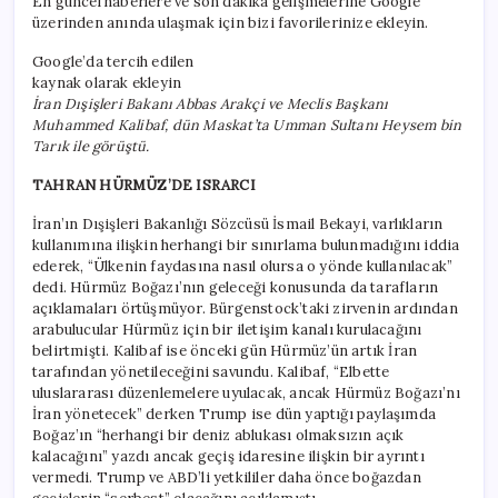
En güncel haberlere ve son dakika gelişmelerine Google
üzerinden anında ulaşmak için bizi favorilerinize ekleyin.
Google’da tercih edilen
kaynak olarak ekleyin
İran Dışişleri Bakanı Abbas Arakçi ve Meclis Başkanı
Muhammed Kalibaf, dün Maskat’ta Umman Sultanı Heysem bin
Tarık ile görüştü.
TAHRAN HÜRMÜZ’DE ISRARCI
İran’ın Dışişleri Bakanlığı Sözcüsü İsmail Bekayi, varlıkların
kullanımına ilişkin herhangi bir sınırlama bulunmadığını iddia
ederek, “Ülkenin faydasına nasıl olursa o yönde kullanılacak”
dedi. Hürmüz Boğazı’nın geleceği konusunda da tarafların
açıklamaları örtüşmüyor. Bürgenstock’taki zirvenin ardından
arabulucular Hürmüz için bir iletişim kanalı kurulacağını
belirtmişti. Kalibaf ise önceki gün Hürmüz’ün artık İran
tarafından yönetileceğini savundu. Kalibaf, “Elbette
uluslararası düzenlemelere uyulacak, ancak Hürmüz Boğazı’nı
İran yönetecek” derken Trump ise dün yaptığı paylaşımda
Boğaz’ın “herhangi bir deniz ablukası olmaksızın açık
kalacağını” yazdı ancak geçiş idaresine ilişkin bir ayrıntı
vermedi. Trump ve ABD’li yetkililer daha önce boğazdan