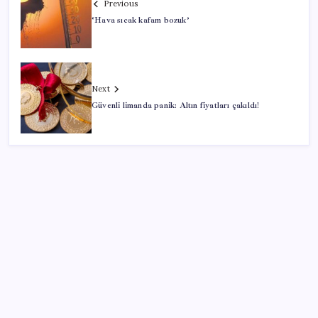
Previous
‘Hava sıcak kafam bozuk’
Next
Güvenli limanda panik: Altın fiyatları çakıldı!
SON YAZILAR
Artık çalışan primi tazminata yansıyacak