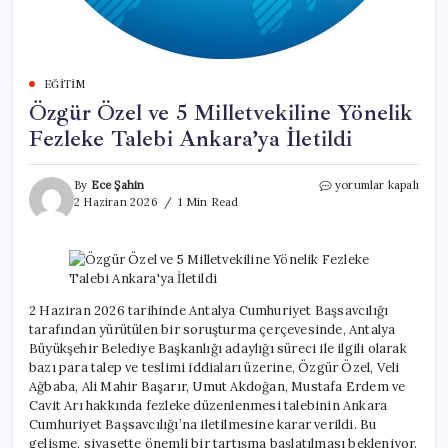
EĞITIM
Özgür Özel ve 5 Milletvekiline Yönelik
Fezleke Talebi Ankara’ya İletildi
Özgür
By
Ece Şahin
yorumlar kapalı
Özel
2 Haziran 2026
1 Min Read
ve
5
Milletvekiline
Yönelik
Fezleke
Talebi
2 Haziran 2026 tarihinde Antalya Cumhuriyet Başsavcılığı
Ankara’ya
tarafından yürütülen bir soruşturma çerçevesinde, Antalya
İletildi
Büyükşehir Belediye Başkanlığı adaylığı süreci ile ilgili olarak
için
bazı para talep ve teslimi iddiaları üzerine, Özgür Özel, Veli
Ağbaba, Ali Mahir Başarır, Umut Akdoğan, Mustafa Erdem ve
Cavit Arı hakkında fezleke düzenlenmesi talebinin Ankara
Cumhuriyet Başsavcılığı’na iletilmesine karar verildi. Bu
gelişme, siyasette önemli bir tartışma başlatılması bekleniyor.