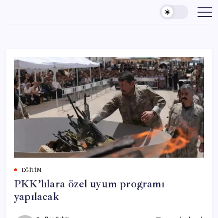
Skip
to
content
EĞITIM
PKK’lılara özel uyum programı
yapılacak