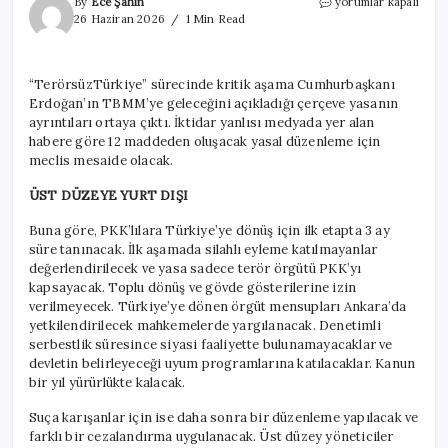
PKK’lılara
By
Ece Şahin
yorumlar kapalı
özel
26 Haziran 2026
1 Min Read
uyum
programı
yapılacak
“TerörsüzTürkiye” sürecinde kritik aşama Cumhurbaşkanı
için
Erdoğan’ın TBMM’ye geleceğini açıkladığı çerçeve yasanın
ayrıntıları ortaya çıktı. İktidar yanlısı medyada yer alan
habere göre 12 maddeden oluşacak yasal düzenleme için
meclis mesaide olacak.
ÜST DÜZEYE YURT DIŞI
Buna göre, PKK’lılara Türkiye’ye dönüş için ilk etapta 3 ay
süre tanınacak. İlk aşamada silahlı eyleme katılmayanlar
değerlendirilecek ve yasa sadece terör örgütü PKK’yı
kapsayacak. Toplu dönüş ve gövde gösterilerine izin
verilmeyecek. Türkiye’ye dönen örgüt mensupları Ankara’da
yetkilendirilecek mahkemelerde yargılanacak. Denetimli
serbestlik süresince siyasi faaliyette bulunamayacaklar ve
devletin belirleyeceği uyum programlarına katılacaklar. Kanun
bir yıl yürürlükte kalacak.
Suça karışanlar için ise daha sonra bir düzenleme yapılacak ve
farklı bir cezalandırma uygulanacak. Üst düzey yöneticiler