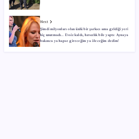
Next
Şimdi milyonları olan ünlü bir şarkıcı ama geldiği yeri
hiç unutmadı… Evsiz kaldı, hırsızlık bile yaptı: Aynaya
bakınca ya hapse gireceğim ya öleceğim dedim!
SON YAZILAR
Gemini’da Deprem: Google Yapay Zeka Yönetimi
Yeniden Şekilleniyor