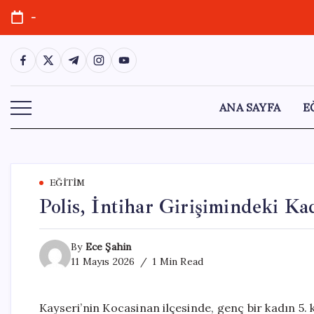
Skip
-
to
content
https://www.facebook.com/
https://twitter.com/
https://t.me/
https://www.instagram.com/
https://youtube.com/
ANA SAYFA
E
EĞITIM
Polis, İntihar Girişimindeki Ka
By
Ece Şahin
11 Mayıs 2026
1 Min Read
Kayseri’nin Kocasinan ilçesinde, genç bir kadın 5. 