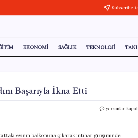
Subscribe t
ĞİTİM
EKONOMİ
SAĞLIK
TEKNOLOJİ
TANI
dını Başarıyla İkna Etti
Polis,
yorumlar kapal
İntihar
Girişimindeki
Kadını
Başarıyla
kattaki evinin balkonuna çıkarak intihar girişiminde