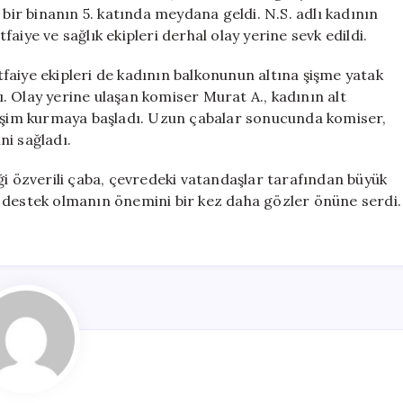
İkna
 bir binanın 5. katında meydana geldi. N.S. adlı kadının
Etti
aiye ve sağlık ekipleri derhal olay yerine sevk edildi.
için
itfaiye ekipleri de kadının balkonunun altına şişme yatak
. Olay yerine ulaşan komiser Murat A., kadının alt
tişim kurmaya başladı. Uzun çabalar sonucunda komiser,
ni sağladı.
ği özverili çaba, çevredeki vatandaşlar tarafından büyük
 destek olmanın önemini bir kez daha gözler önüne serdi.