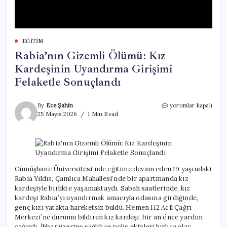
EĞITIM
Rabia’nın Gizemli Ölümü: Kız
Kardeşinin Uyandırma Girişimi
Felaketle Sonuçlandı
Rabia’nın
By
Ece Şahin
yorumlar kapalı
Gizemli
25 Mayıs 2026
1 Min Read
Ölümü:
Kız
Kardeşinin
Uyandırma
Girişimi
Felaketle
Gümüşhane Üniversitesi’nde eğitime devam eden 19 yaşındaki
Sonuçlandı
Rabia Yıldız, Çamlıca Mahallesi’nde bir apartmanda kız
için
kardeşiyle birlikte yaşamaktaydı. Sabah saatlerinde, kız
kardeşi Rabia’yı uyandırmak amacıyla odasına girdiğinde,
genç kızı yatakta hareketsiz buldu. Hemen 112 Acil Çağrı
Merkezi’ne durumu bildiren kız kardeşi, bir an önce yardım
çağırdı. İhbar üzerine sağlık ve polis ekipleri hızlıca olay