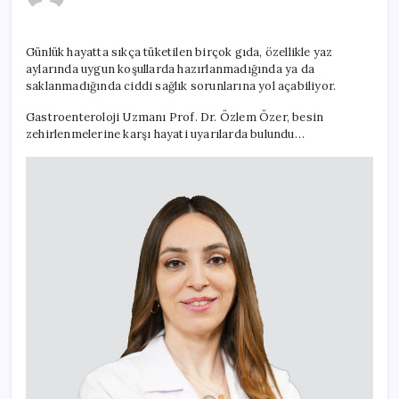
besinler
çok
riskli!
Günlük hayatta sıkça tüketilen birçok gıda, özellikle yaz
için
aylarında uygun koşullarda hazırlanmadığında ya da
saklanmadığında ciddi sağlık sorunlarına yol açabiliyor.
Gastroenteroloji Uzmanı Prof. Dr. Özlem Özer, besin
zehirlenmelerine karşı hayati uyarılarda bulundu…