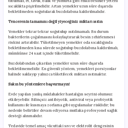
tutulmalı, et, tavuk, balık ve yumurta gibi riskli besinler yeterli
sıcaklıkta pişirilmelidir. Artan yemekler uzun süre dışarıda
bekletilmeden soğutularak buzdolabına kaldırılmalıdır.
Tencerenin tamamını değil yiyeceğiniz miktarı ısıtın
Yemekler tekrar tekrar soğutulup ısıtılmamalı. Bu durum
bakterilerin çoğalmasını kolaylaştırarak besin zehirlenmesi
riskini artırabilir. Tüketilmeyen yemekler oda sıcaklığında
bekletilmeden kısa sürede soğutulup buzdolabına kaldırılmalı,
mümkünse 24 saat içinde tüketilmelidir.
Buzdolabından çıkarılan yemekler uzun süre dışarıda
bekletilmemelidir. En güvenli yöntem, yemekleri porsiyonlar
halinde saklayıp yalnızca tüketilecek miktarı ısıtmaktır.
Sakın bu yöntemlere başvurmayın!
Evde yapılan yanlış müdahaleler hastalığın seyrini olumsuz
etkileyebilir. Bilinçsiz antibiyotik, antiviral veya probiyotik
kullanımı ile kusmaya zorlama gibi uygulamalar risklidir; bu
nedenle belirtiler devam ediyorsa mutlaka profesyonel sağlık
desteği alınmalıdır.
Tedavide temel amaç vücuttaki sıvı ve elektrolit dengesinin