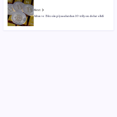
Next
Altın ve Bitcoin piyasalardan 10 trilyon dolar sildi
SON YAZILAR
Redmi 17 ve 17 5G 7.500 mAh Batarya ile Tanıtıldı
Otel doluluk oranlarında beş yılın düşük Haziran ayı
Güneş’in en net görüntüsü yakalandı, sır perdesi
nihayet aralandı