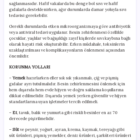
sağlanmasıdır. Hafif vakalarda bu denge bol sıvı ve hafif
gıdalarla desteklenirken, ağır durumlarda damar yoluyla sıvı
tedavisi gerekebilir.
Gerekli durumlarda etken mikroorganizmaya göre antibiyotik
veya antiviral tedavi uygulanır. Besin zehirlenmesi özellikle
çocuklar, yaşlılar ve bağışıklığı zayıf kişilerde sıvı kaybına bağlı
olarak hayati risk oluşturabilir. Erken müdahale, toksinlerin
uzaklaştırılması ve komplikasyonların önlenmesi açısından
önemlidir.
KORUNMA YOLLARI
–
Yemek
hazırlarken eller sık sık yıkanmalı, çiğ ve pişmiş
gıdalar ayrı tutulmalıdır. Besin zehirlenmesini önlemek için
hem dışarıda hem evde hijyen ve doğru saklama koşullarına
dikkat edilmelidir. Dışarıda yemek yerken güvenilir ve hijyen
standartlarına uyan işletmeler tercih edilmeli.
–
Et
, tavuk, balık ve yumurta gibi riskli besinler en az 70
derecede pişirilmelidir.
–
Süt
ve peynir, yoğurt, ayran, krema, kaymak, tereyağı gibi
süt ürünleri, pişmiş yemekler, deniz ürünleri, şarküteri ürünleri