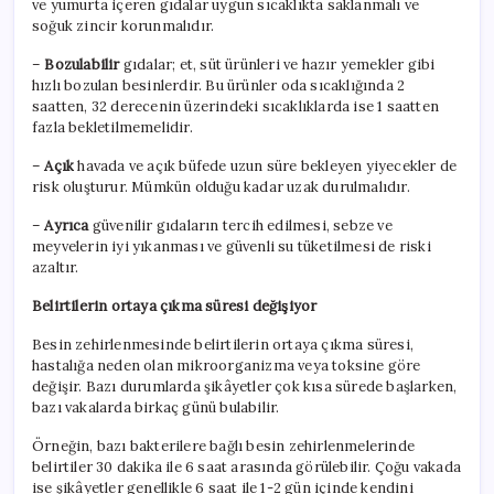
ve yumurta içeren gıdalar uygun sıcaklıkta saklanmalı ve
soğuk zincir korunmalıdır.
–
Bozulabilir
gıdalar; et, süt ürünleri ve hazır yemekler gibi
hızlı bozulan besinlerdir. Bu ürünler oda sıcaklığında 2
saatten, 32 derecenin üzerindeki sıcaklıklarda ise 1 saatten
fazla bekletilmemelidir.
–
Açık
havada ve açık büfede uzun süre bekleyen yiyecekler de
risk oluşturur. Mümkün olduğu kadar uzak durulmalıdır.
–
Ayrıca
güvenilir gıdaların tercih edilmesi, sebze ve
meyvelerin iyi yıkanması ve güvenli su tüketilmesi de riski
azaltır.
Belirtilerin ortaya çıkma süresi değişiyor
Besin zehirlenmesinde belirtilerin ortaya çıkma süresi,
hastalığa neden olan mikroorganizma veya toksine göre
değişir. Bazı durumlarda şikâyetler çok kısa sürede başlarken,
bazı vakalarda birkaç günü bulabilir.
Örneğin, bazı bakterilere bağlı besin zehirlenmelerinde
belirtiler 30 dakika ile 6 saat arasında görülebilir. Çoğu vakada
ise şikâyetler genellikle 6 saat ile 1-2 gün içinde kendini