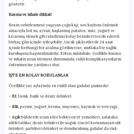
gösterir.
Kusma ve ishale dikkat!
Besin zehirlenmesi yaşayan çoğu kişi, sıvı kaybını önlemek
amacıyla bol su, ayran; haşlanmış patates, muz, yoğurt ve
kızarmış ekmek gibi sindirimi kolay besinleri tercih ederek
birkaç gün içinde iyileşebilir. Ancak şikâyetlerde 24 saat
içinde herhangi bir azalma görülmezse, mutlaka bir sağlık
kuruluşuna başvurulmalıdır. Erken müdahale, özellikle kusma
ve ishalin uzun sürmesi durumunda ciddi komplikasyonların
önlenmesine yardımcı olur.
İŞTE EN KOLAY BOZULANLAR
Özellikle yaz aylarında en riskli olan gıdalar şunlardır:
–
Et
, tavuk, balık ve deniz ürünleri
–
Süt
, peynir, yoğurt, krema, mayonez, kaymak ve tereyağı.
–
Açık
büfelerde uzun süre bekleyen et yemekleri, salatalar,
sütlü tatlılar, deniz ürünleri ile soğuk zinciri korunmayan süt
ürünleri, şarküteri ürünleri ve dondurulmuş gıdalar da risk