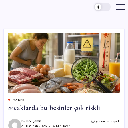
Skip
to
content
HABER
Sıcaklarda bu besinler çok riskli!
Sıcaklarda
By
Ece Şahin
yorumlar kapalı
bu
23 Haziran 2026
4 Min Read