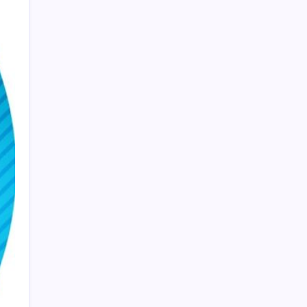
Otel doluluk oranlarında beş yılın düşük
Haziran ayı
Güneş’in en net görüntüsü yakalandı, sır
perdesi nihayet aralandı
Kılıçdaroğlu görevden almıştı… YSK’den
‘YENİ Parti’ kararı: Mehmet Hadimi
Yakupoğlu resmen temsilci oldu
ABD’de Meta’ya çocukların ruh sağlığı
nedeniyle 567 milyon dolar ceza
ABD’de Meta’ya çocukların ruh sağlığı
nedeniyle 567 milyon dolar ceza
Gemini’da Deprem: Google Yapay Zeka
Yönetimi Yeniden Şekilleniyor
Google Assistant Android Telefonlardan
Kaldırılıyor
Google Pixel 11 Serisi Sızdırıldı: İşte
Özellikler