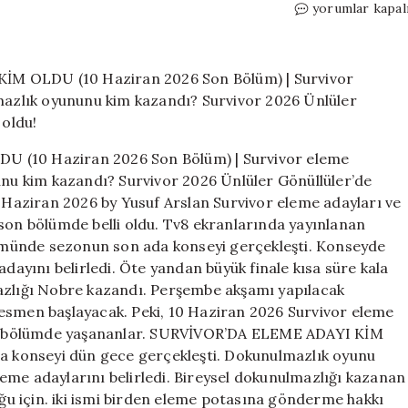
SURVİVOR
yorumlar kapal
DÜN
AKŞAM
ELEME
ADAYLARI
KİM
OLDU
(10
(10 Haziran 2026 Son Bölüm) | Survivor eleme
Haziran
nunu kim kazandı? Survivor 2026 Ünlüler Gönüllüler’de
2026
Son
3 Haziran 2026 by Yusuf Arslan Survivor eleme adayları ve
Bölüm)
 son bölümde belli oldu. Tv8 ekranlarında yayınlanan
|
ölümünde sezonun son ada konseyi gerçekleşti. Konseyde
Survivor
adayını belirledi. Öte yandan büyük finale kısa süre kala
eleme
mazlığı Nobre kazandı. Perşembe akşamı yapılacak
potasına
resmen başlayacak. Peki, 10 Haziran 2026 Survivor eleme
kim
 son bölümde yaşananlar. SURVİVOR’DA ELEME ADAYI KİM
gitti,
3.
da konseyi dün gece gerçekleşti. Dokunulmazlık oyunu
bireysel
eme adaylarını belirledi. Bireysel dokunulmazlığı kazanan
dokunulmazlık
u için. iki ismi birden eleme potasına gönderme hakkı