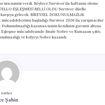
oyununu
e’nin ismini verdi. Böylece Survivor’da haftanın eleme
kim
. DÜELLO EŞLEŞMESİ BELLİ OLDU Survivor düello
kazandı?
şı karşıya gelecek. BİREYSEL DOKUNULMAZLIK
Survivor
cadelelerinin başladığı Survivor 2026’da yarışmacılar
2026
Ünlüler
. Dokunulmazlığı kazanan ismin kendisini garanti altına
Gönüllüler’de
ı. Eşleşme mücadelesinde finale Nobre ve Ramazan çıktı.
eleme
kunulmazlığı ve kolyeyi Nobre kazandı.
düellosu
eşleşmeleri
belli
oldu!
için
Author
ce Şahin