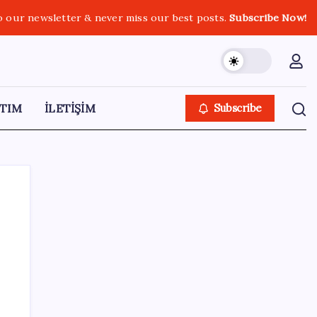
o our newsletter & never miss our best posts.
Subscribe Now!
TIM
İLETİŞİM
Subscribe
SON YAZILAR
Redmi 17 ve 17 5G 7.500 mAh Batarya ile
Tanıtıldı