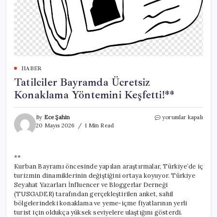
HABER
Tatilciler Bayramda Ücretsiz
Konaklama Yöntemini Keşfetti!**
Tatilciler
By
Ece Şahin
yorumlar kapalı
Bayramda
20 Mayıs 2026
1 Min Read
Ücretsiz
Konaklama
Yöntemini
**
Keşfetti!**
Kurban Bayramı öncesinde yapılan araştırmalar, Türkiye’de iç
için
turizmin dinamiklerinin değiştiğini ortaya koyuyor. Türkiye
Seyahat Yazarları İnfluencer ve Bloggerlar Derneği
(TUSGADER) tarafından gerçekleştirilen anket, sahil
bölgelerindeki konaklama ve yeme-içme fiyatlarının yerli
turist için oldukça yüksek seviyelere ulaştığını gösterdi.