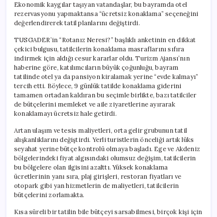
Ekonomik kaygılar taşıyan vatandaşlar, bu bayramda otel
rezervasyonu yapmaktansa “ücretsiz konaklama” seçeneğini
değerlendirerek tatil planlarını değiştirdi.
TUSGADER’in “Rotanız Neresi?” başlıklı anketinin en dikkat
çekici bulgusu, tatilcilerin konaklama masraflarını sıfıra
indirmek için aldığı cesur kararlar oldu. Turizm Ajansı’nın
haberine göre, katılımcıların büyük çoğunluğu, bayram
tatilinde otel ya da pansiyon kiralamak yerine “evde kalmayı”
tercih etti. Böylece, 9 günlük tatilde konaklama giderini
tamamen ortadan kaldıran bu seçimle birlikte, bazı tatilciler
de bütçelerini memleket ve aile ziyaretlerine ayırarak
konaklamayı ücretsiz hale getirdi.
Artan ulaşım ve tesis maliyetleri, orta gelir grubunun tatil
alışkanlıklarını değiştirdi. Yerli turistlerin önceliği artık lüks
seyahat yerine bütçe kontrolü olmaya başladı. Ege ve Akdeniz
bölgelerindeki fiyat algısındaki olumsuz değişim, tatilcilerin
bu bölgelere olan ilgisini azalttı. Yüksek konaklama
ücretlerinin yanı sıra, plaj girişleri, restoran fiyatları ve
otopark gibi yan hizmetlerin de maliyetleri, tatilcilerin
bütçelerini zorlamakta.
Kısa süreli bir tatilin bile bütçeyi sarsabilmesi, birçok kişi için