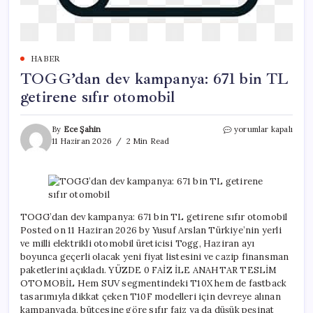
HABER
TOGG’dan dev kampanya: 671 bin TL
getirene sıfır otomobil
TOGG’dan
By
Ece Şahin
yorumlar kapalı
dev
11 Haziran 2026
2 Min Read
kampanya:
671
bin
TL
getirene
sıfır
TOGG’dan dev kampanya: 671 bin TL getirene sıfır otomobil
otomobil
Posted on 11 Haziran 2026 by Yusuf Arslan Türkiye’nin yerli
için
ve milli elektrikli otomobil üreticisi Togg, Haziran ayı
boyunca geçerli olacak yeni fiyat listesini ve cazip finansman
paketlerini açıkladı. YÜZDE 0 FAİZ İLE ANAHTAR TESLİM
OTOMOBİL Hem SUV segmentindeki T10X hem de fastback
tasarımıyla dikkat çeken T10F modelleri için devreye alınan
kampanyada, bütçesine göre sıfır faiz ya da düşük peşinat