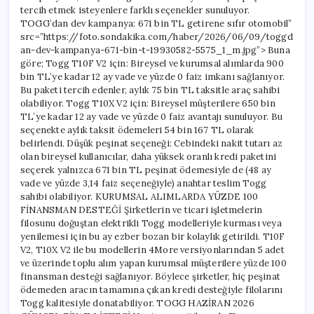
tercih etmek isteyenlere farklı seçenekler sunuluyor.
TOGG’dan dev kampanya: 671 bin TL getirene sıfır otomobil”
src=”https://foto.sondakika.com/haber/2026/06/09/toggd
an-dev-kampanya-671-bin-t-19930582-5575_1_m.jpg”> Buna
göre; Togg T10F V2 için: Bireysel ve kurumsal alımlarda 900
bin TL’ye kadar 12 ay vade ve yüzde 0 faiz imkanı sağlanıyor.
Bu paketi tercih edenler, aylık 75 bin TL taksitle araç sahibi
olabiliyor. Togg T10X V2 için: Bireysel müşterilere 650 bin
TL’ye kadar 12 ay vade ve yüzde 0 faiz avantajı sunuluyor. Bu
seçenekte aylık taksit ödemeleri 54 bin 167 TL olarak
belirlendi. Düşük peşinat seçeneği: Cebindeki nakit tutarı az
olan bireysel kullanıcılar, daha yüksek oranlı kredi paketini
seçerek yalnızca 671 bin TL peşinat ödemesiyle de (48 ay
vade ve yüzde 3,14 faiz seçeneğiyle) anahtar teslim Togg
sahibi olabiliyor. KURUMSAL ALIMLARDA YÜZDE 100
FİNANSMAN DESTEĞİ Şirketlerin ve ticari işletmelerin
filosunu doğuştan elektrikli Togg modelleriyle kurması veya
yenilemesi için bu ay ezber bozan bir kolaylık getirildi. T10F
V2, T10X V2 ile bu modellerin 4More versiyonlarından 5 adet
ve üzerinde toplu alım yapan kurumsal müşterilere yüzde 100
finansman desteği sağlanıyor. Böylece şirketler, hiç peşinat
ödemeden aracın tamamına çıkan kredi desteğiyle filolarını
Togg kalitesiyle donatabiliyor. TOGG HAZİRAN 2026