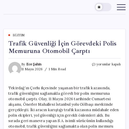
Skip
to
content
EĞITIM
Trafik Güvenliği İçin Görevdeki Polis
Memuruna Otomobil Çarptı
Trafik
By
Ece Şahin
yorumlar kapalı
Güvenliği
11 Mayıs 2026
1 Min Read
İçin
Görevdeki
Polis
Tekirdağ’ın Çorlu ilçesinde yaşanan bir trafik kazasında,
Memuruna
trafik güvenliğini sağlamakla görevli bir polis memuruna
Otomobil
Çarptı
otomobil çarptı. Olay, 11 Mayıs 2026 tarihinde Cumartesi
için
akşamı, Önerler Mahallesi İstanbul yolu Gölbaşı mevkiinde
gerçekleşti. İki aracın karıştığı trafik kazasına müdahale eden
polis ekipleri, yol güvenliği için gerekli önlemleri aldı. Bu
sırada geri manevra yapan S.A. isimli sürücünün kullandığı
otomobil, trafik güvenliğini sağlamakta olan polis memuru