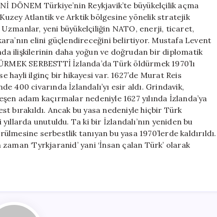
ENİ DÖNEM Türkiye’nin Reykjavik’te büyükelçilik açma
Kuzey Atlantik ve Arktik bölgesine yönelik stratejik
. Uzmanlar, yeni büyükelçiliğin NATO, enerji, ticaret,
nkara’nın elini güçlendireceğini belirtiyor. Mustafa Levent
nda ilişkilerinin daha yoğun ve doğrudan bir diplomatik
ÜRMEK SERBESTTİ İzlanda’da Türk öldürmek 1970’lı
e hayli ilginç bir hikayesi var. 1627’de Murat Reis
e 400 civarında İzlandalı’yı esir aldı. Grindavik,
eşen adam kaçırmalar nedeniyle 1627 yılında İzlanda’ya
t bırakıldı. Ancak bu yasa nedeniyle hiçbir Türk
ıllarda unutuldu. Ta ki bir İzlandalı’nın yeniden bu
lmesine serbestlik tanıyan bu yasa 1970’lerde kaldırıldı.
zaman ‘Tyrkjaranid’ yani ‘İnsan çalan Türk’ olarak