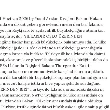
büyükelçiyi
atadı
için
11 Haziran 2026 by Yusuf Arslan Dışişleri Bakanı Hakan
asında en dikkat çeken görevlendirmelerden biri İzlanda
e’nin Reykjavik’te açılacak ilk büyükelçiliğine atanırken,
 bir sayfa açıldı. YILLARDIR OSLO ÜZERİNDEN
 kadar karşılıklı büyükelçilik bulunmuyordu. İki ülke
elçiliği ile Oslo’daki İzlanda Büyükelçiliği aracılığıyla
açma kararıyla birlikte, Türkiye ilk kez İzlanda’da daimi
si, ekonomik ve güvenlik alanlarındaki iş birliğini daha da
AJ İzlanda Dışişleri Bakanı Thorgerdur Katrin
ik açma kararını memnuniyetle karşıladıklarını açıkladı.
’da karşılıklı bir büyükelçilik açmayı planlamadığını da
erin mevcut haliyle istikrarlı ve yapıcı şekilde sürdüğünü
DEN BİRİ” Türkiye ile İzlanda arasındaki ilişkilerin
 Gunnarsdottir, NATO üyeliğinin iki ülke arasındaki en
. İzlandalı Bakan, “Ülkeler arasındaki ilişkiler oldukça
Türkiye, ittifak içinde ikinci büyük askeri güce sahip güçlü