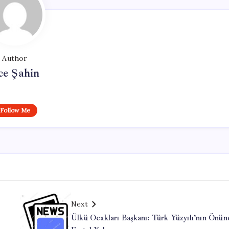
Author
ce Şahin
Follow Me
Next
Ülkü Ocakları Başkanı: Türk Yüzyılı’nın Önü