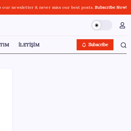
o our newsletter & never miss our best posts.
Subscribe Now!
TIM
İLETİŞİM
Subscribe
SON YAZILAR
Google Assistant Android Telefonlardan
Kaldırılıyor