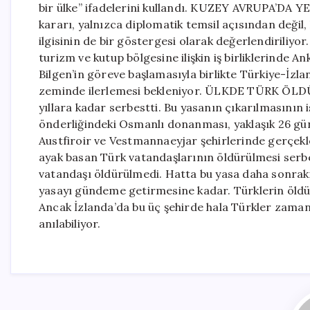
bir ülke” ifadelerini kullandı. KUZEY AVRUPA’DA Y
kararı, yalnızca diplomatik temsil açısından değil, 
ilgisinin de bir göstergesi olarak değerlendiriliyor
turizm ve kutup bölgesine ilişkin iş birliklerinde A
Bilgen’in göreve başlamasıyla birlikte Türkiye-İzla
zeminde ilerlemesi bekleniyor. ÜLKDE TÜRK ÖLD
yıllara kadar serbestti. Bu yasanın çıkarılmasının is
önderliğindeki Osmanlı donanması, yaklaşık 26 günd
Austfiroir ve Vestmannaeyjar şehirlerinde gerçekl
ayak basan Türk vatandaşlarının öldürülmesi serbes
vatandaşı öldürülmedi. Hatta bu yasa daha sonraki y
yasayı gündeme getirmesine kadar. Türklerin öldürü
Ancak İzlanda’da bu üç şehirde hala Türkler zaman 
anılabiliyor.