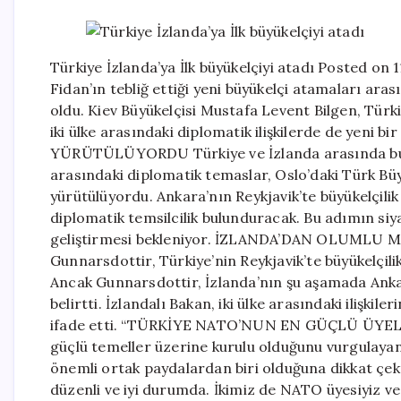
Türkiye İzlanda’ya İlk büyükelçiyi atadı Posted on 
Fidan’ın tebliğ ettiği yeni büyükelçi atamaları ar
oldu. Kiev Büyükelçisi Mustafa Levent Bilgen, Türkiy
iki ülke arasındaki diplomatik ilişkilerde de yeni
YÜRÜTÜLÜYORDU Türkiye ve İzlanda arasında bugüne
arasındaki diplomatik temaslar, Oslo’daki Türk Büyük
yürütülüyordu. Ankara’nın Reykjavik’te büyükelçilik 
diplomatik temsilcilik bulunduracak. Bu adımın siya
geliştirmesi bekleniyor. İZLANDA’DAN OLUMLU MES
Gunnarsdottir, Türkiye’nin Reykjavik’te büyükelçil
Ancak Gunnarsdottir, İzlanda’nın şu aşamada Ankara
belirtti. İzlandalı Bakan, iki ülke arasındaki ilişkil
ifade etti. “TÜRKİYE NATO’NUN EN GÜÇLÜ ÜYELERİN
güçlü temeller üzerine kurulu olduğunu vurgulayan
önemli ortak paydalardan biri olduğuna dikkat çekti
düzenli ve iyi durumda. İkimiz de NATO üyesiyiz ve 