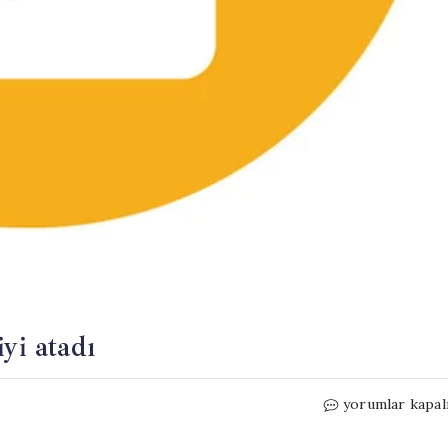
yi atadı
Türkiye
yorumlar kapal
İzlanda’ya
İlk