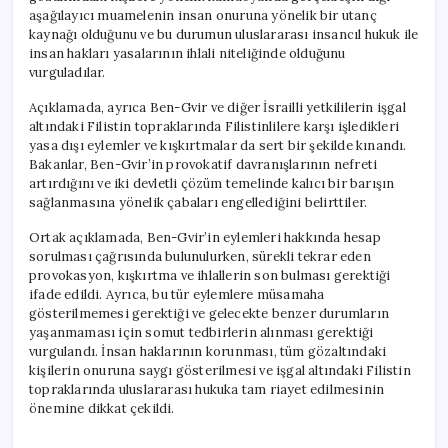
aşağılayıcı muamelenin insan onuruna yönelik bir utanç
kaynağı olduğunu ve bu durumun uluslararası insancıl hukuk ile
insan hakları yasalarının ihlali niteliğinde olduğunu
vurguladılar.
Açıklamada, ayrıca Ben-Gvir ve diğer İsrailli yetkililerin işgal
altındaki Filistin topraklarında Filistinlilere karşı işledikleri
yasa dışı eylemler ve kışkırtmalar da sert bir şekilde kınandı.
Bakanlar, Ben-Gvir’in provokatif davranışlarının nefreti
artırdığını ve iki devletli çözüm temelinde kalıcı bir barışın
sağlanmasına yönelik çabaları engellediğini belirttiler.
Ortak açıklamada, Ben-Gvir’in eylemleri hakkında hesap
sorulması çağrısında bulunulurken, sürekli tekrar eden
provokasyon, kışkırtma ve ihlallerin son bulması gerektiği
ifade edildi. Ayrıca, bu tür eylemlere müsamaha
gösterilmemesi gerektiği ve gelecekte benzer durumların
yaşanmaması için somut tedbirlerin alınması gerektiği
vurgulandı. İnsan haklarının korunması, tüm gözaltındaki
kişilerin onuruna saygı gösterilmesi ve işgal altındaki Filistin
topraklarında uluslararası hukuka tam riayet edilmesinin
önemine dikkat çekildi.