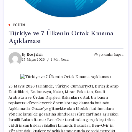
EĞITIM
Türkiye ve 7 Ülkenin Ortak Kınama
Açıklaması
Türkiye
By
Ece Şahin
yorumlar kapalı
ve
25 Mayıs 2026
1 Min Read
7
Ülkenin
Ortak
Kınama
Açıklaması
25 Mayıs 2026 tarihinde, Türkiye Cumhuriyeti, Birleşik Arap
için
Emirlikleri, Endonezya, Katar, Mısır, Pakistan, Suudi
Arabistan ve Ürdün Dışişleri Bakanları ortak bir basın
toplantısı düzenleyerek önemli bir açıklamada bulundu.
Açıklamada, Gazze’ye gitmekte olan filodaki katılımcılara
yönelik İsrail’de gözaltına alındıkları süre zarfında aşırılıkçı
İsrailli Bakan Itamar Ben-Gvir tarafından gerçekleştirilen
ciddi insan hakları ihlalleri kınandı. Bakanlar, Ben-Gvir’in
gözaltındaki kişilere yönelik kamuoyunda gerçekleştirdiği