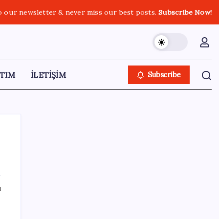
o our newsletter & never miss our best posts.
Subscribe Now!
TIM
İLETİŞİM
Subscribe
SON YAZILAR
ı
Artık çalışan primi tazminata yansıyacak