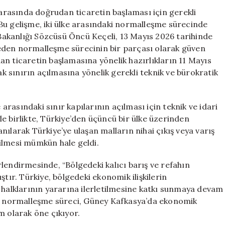
Doğrudan
 arasında doğrudan ticaretin başlaması için gerekli
Ticaret
Bu gelişme, iki ülke arasındaki normalleşme sürecinde
Dönemi
i Bakanlığı Sözcüsü Öncü Keçeli, 13 Mayıs 2026 tarihinde
Başlatılıyor
eden normalleşme sürecinin bir parçası olarak güven
için
udan ticaretin başlamasına yönelik hazırlıkların 11 Mayıs
ak sınırın açılmasına yönelik gerekli teknik ve bürokratik
 arasındaki sınır kapılarının açılması için teknik ve idari
e birlikte, Türkiye’den üçüncü bir ülke üzerinden
ılarak Türkiye’ye ulaşan malların nihai çıkış veya varış
ilmesi mümkün hale geldi.
lendirmesinde, “Bölgedeki kalıcı barış ve refahın
ştır. Türkiye, bölgedeki ekonomik ilişkilerin
ile halklarının yararına ilerletilmesine katkı sunmaya devam
aki normalleşme süreci, Güney Kafkasya’da ekonomik
ım olarak öne çıkıyor.