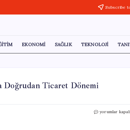
Subscribe t
ĞİTİM
EKONOMİ
SAĞLIK
TEKNOLOJİ
TANI
da Doğrudan Ticaret Dönemi
Türkiye
yorumlar kapal
ve
Ermenistan
Arasında