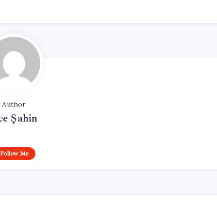
Author
ce Şahin
Follow Me