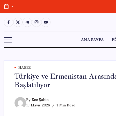
Skip
-
to
content
https://www.facebook.com/
https://twitter.com/
https://t.me/
https://www.instagram.com/
https://youtube.com/
ANA SAYFA
E
HABER
Türkiye ve Ermenistan Arasın
Başlatılıyor
By
Ece Şahin
13 Mayıs 2026
1 Min Read