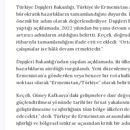
Türkiye Dışişleri Bakanlığı, Türkiye ile Ermenistan
bürokratik hazırlıkların tamamlandığını duyurdu. 
önemli bir adım olarak değerlendiriliyor. Dışişler
yaptığı açıklamada, 2022 yılından bu yana devam 
artırıcı adımların atıldığını belirtti. Keçeli, doğr
itibarıyla tamamlandığını ifade etti ve ekledi: “Ort
çalışmalar ise hâlâ devam etmektedir.”
Dışişleri Bakanlığı’ndan yapılan açıklamada, iki ülke
hazırlıkların sürdüğü vurgulandı. Yeni düzenlemeyl
Ermenistan’a gönderilen veya benzer bir rota kullan
noktası olarak “Ermenistan/Türkiye” olarak belirt
Keçeli, Güney Kafkasya’daki gelişmelere dair değer
güçlendirilmesi yönünde tarihi bir fırsat yakalanmı
geliştirilmesine ve işbirliğinin tüm bölge ülkeleri 
edecektir,” dedi. Türkiye ile Ermenistan arasınd
işbirliği ve bölgesel istikrar açısından kritik bir ad