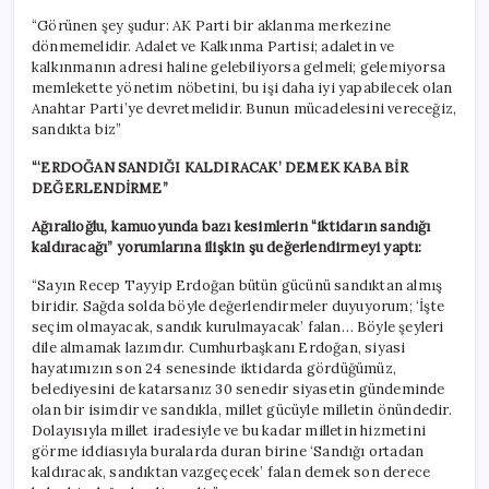
“Görünen şey şudur: AK Parti bir aklanma merkezine
dönmemelidir. Adalet ve Kalkınma Partisi; adaletin ve
kalkınmanın adresi haline gelebiliyorsa gelmeli; gelemiyorsa
memlekette yönetim nöbetini, bu işi daha iyi yapabilecek olan
Anahtar Parti’ye devretmelidir. Bunun mücadelesini vereceğiz,
sandıkta biz”
“‘ERDOĞAN SANDIĞI KALDIRACAK’ DEMEK KABA BİR
DEĞERLENDİRME”
Ağıralioğlu, kamuoyunda bazı kesimlerin “iktidarın sandığı
kaldıracağı” yorumlarına ilişkin şu değerlendirmeyi yaptı:
“Sayın Recep Tayyip Erdoğan bütün gücünü sandıktan almış
biridir. Sağda solda böyle değerlendirmeler duyuyorum; ‘İşte
seçim olmayacak, sandık kurulmayacak’ falan… Böyle şeyleri
dile almamak lazımdır. Cumhurbaşkanı Erdoğan, siyasi
hayatımızın son 24 senesinde iktidarda gördüğümüz,
belediyesini de katarsanız 30 senedir siyasetin gündeminde
olan bir isimdir ve sandıkla, millet gücüyle milletin önündedir.
Dolayısıyla millet iradesiyle ve bu kadar milletin hizmetini
görme iddiasıyla buralarda duran birine ‘Sandığı ortadan
kaldıracak, sandıktan vazgeçecek’ falan demek son derece