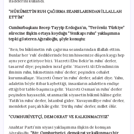
ifadelerini kullandı.
“HÜKÜMETİN RUH ÇAĞIRMA SEANSLARINDAN İLLALLAH
ETTİM”
Cumhurbaşkanı Recep Tayyip Erdoğan’ın, “Terörsüz Türkiye”
sürecine ilişkin ortaya koyduğu “Yenikapı ruhu” yaklaşımına
tepki gösteren Ağıralioğlu, şöyle konuştu:
“Ben, bu hükümetin ruh çağırma seanslarından illallah ettim.
Bunlar her ‘ruh’ dediklerinde bizim hissemize düşen kaygı hep
aynı yere getiriyor bizi. ‘Hazreti Ebu Bekir’in ruhu’ derler,
tasarruf diye; peşinden israf gelir. ‘Hazreti Ali Efendimizin
ilminin ruhu, hikmetinin ruhu’ derler; peşinden cehalet
kurumsallaşır. ‘Hazreti Ömer’in ruhu’ derler, adalet diye. Yahu,
adaletin böyle itibar kaybettiği, insanların adaletten endişe
ettiği bir tablo başımıza gelir. ‘Hazreti Osman’ın ruhu’ derler
peşinden hayasızlık, utanmazlık siyasetin hükmü hâline gelir.
‘Fatih’in ruhu’ derler, İstanbul gider. ‘Kuvayımilliye ruhu’ derler,
memleket parçalı hâle gelir. ‘Diriliş ruhu’ derler, millet ölür.
“CUMHURİYETÇİ, DEMOKRAT VE KALKINMACIYIZ”
Anahtar Parti’nin siyasi yaklaşımına ilişkin de konuşan
Ağıralioğlu,
“Biz; Cumhuriyetçi, demokrat ve kalkınmacı bir