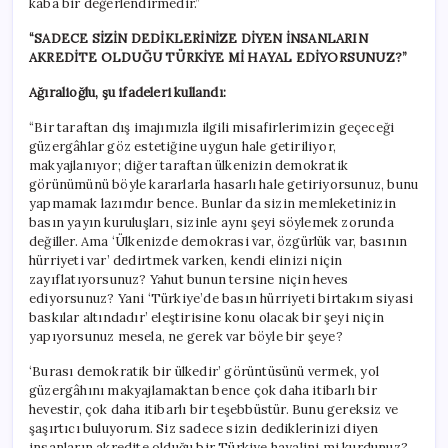
kaba bir değerlendirmedir.”
“SADECE SİZİN DEDİKLERİNİZE DİYEN İNSANLARIN
AKREDİTE OLDUĞU TÜRKİYE Mİ HAYAL EDİYORSUNUZ?”
Ağıralioğlu, şu ifadeleri kullandı:
“Bir taraftan dış imajımızla ilgili misafirlerimizin geçeceği
güzergâhlar göz estetiğine uygun hale getiriliyor,
makyajlanıyor; diğer taraftan ülkenizin demokratik
görünümünü böyle kararlarla hasarlı hale getiriyorsunuz, bunu
yapmamak lazımdır bence. Bunlar da sizin memleketinizin
basın yayın kuruluşları, sizinle aynı şeyi söylemek zorunda
değiller. Ama ‘Ülkenizde demokrasi var, özgürlük var, basının
hürriyeti var’ dedirtmek varken, kendi elinizi niçin
zayıflatıyorsunuz? Yahut bunun tersine niçin heves
ediyorsunuz? Yani ‘Türkiye’de basın hürriyeti birtakım siyasi
baskılar altındadır’ eleştirisine konu olacak bir şeyi niçin
yapıyorsunuz mesela, ne gerek var böyle bir şeye?
‘Burası demokratik bir ülkedir’ görüntüsünü vermek, yol
güzergâhını makyajlamaktan bence çok daha itibarlı bir
hevestir, çok daha itibarlı bir teşebbüstür. Bunu gereksiz ve
şaşırtıcı buluyorum. Siz sadece sizin dediklerinizi diyen
insanların akredite olduğu bir Türkiye hayalini mi kurdunuz?