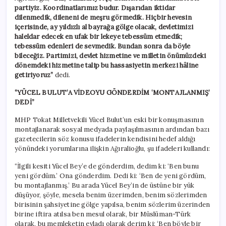
partiyiz. Koordinatlarımız budur. Dışarıdan iktidar
dilenmedik, dileneni de meşru görmedik. Hiçbir hevesin
içerisinde, ay yıldızlı al bayrağa gölge olacak, devletimizi
haleldar edecek en ufak bir lekeye tebessüm etmedik;
tebessüm edenleri de sevmedik. Bundan sonra da böyle
bileceğiz. Partimizi, devlet hizmetine ve milletin önümüzdeki
dönemdeki hizmetine talip bu hassasiyetin merkezi hâline
getiriyoruz”
dedi.
“YÜCEL BULUT’A VİDEOYU GÖNDERDİM ‘MONTAJLANMIŞ’
DEDİ”
MHP Tokat Milletvekili Yücel Bulut’un eski bir konuşmasının
montajlanarak sosyal medyada paylaşılmasının ardından bazı
gazetecilerin söz konusu ifadelerin kendisini hedef aldığı
yönündeki yorumlarına ilişkin Ağıralioğlu, şu ifadeleri kullandı:
“İlgili kesiti Yücel Bey’e de gönderdim, dedim ki: ‘Ben bunu
yeni gördüm.’ Ona gönderdim. Dedi ki: ‘Ben de yeni gördüm,
bu montajlanmış.’ Bu arada Yücel Bey’in de üstüne bir yük
düşüyor, şöyle, mesela benim üzerimden, benim sözlerimden
birisinin şahsiyetine gölge yapılsa, benim sözlerim üzerinden
birine iftira atılsa ben mesul olarak, bir Müslüman-Türk
olarak, bu memleketin evladı olarak derim ki: ‘Ben böyle bir