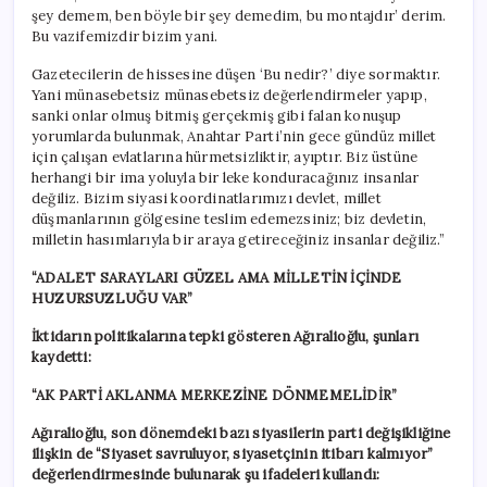
şey demem, ben böyle bir şey demedim, bu montajdır’ derim.
Bu vazifemizdir bizim yani.
Gazetecilerin de hissesine düşen ‘Bu nedir?’ diye sormaktır.
Yani münasebetsiz münasebetsiz değerlendirmeler yapıp,
sanki onlar olmuş bitmiş gerçekmiş gibi falan konuşup
yorumlarda bulunmak, Anahtar Parti’nin gece gündüz millet
için çalışan evlatlarına hürmetsizliktir, ayıptır. Biz üstüne
herhangi bir ima yoluyla bir leke konduracağınız insanlar
değiliz. Bizim siyasi koordinatlarımızı devlet, millet
düşmanlarının gölgesine teslim edemezsiniz; biz devletin,
milletin hasımlarıyla bir araya getireceğiniz insanlar değiliz.”
“ADALET SARAYLARI GÜZEL AMA MİLLETİN İÇİNDE
HUZURSUZLUĞU VAR”
İktidarın politikalarına tepki gösteren Ağıralioğlu, şunları
kaydetti:
“AK PARTİ AKLANMA MERKEZİNE DÖNMEMELİDİR”
Ağıralioğlu, son dönemdeki bazı siyasilerin parti değişikliğine
ilişkin de “Siyaset savruluyor, siyasetçinin itibarı kalmıyor”
değerlendirmesinde bulunarak şu ifadeleri kullandı: