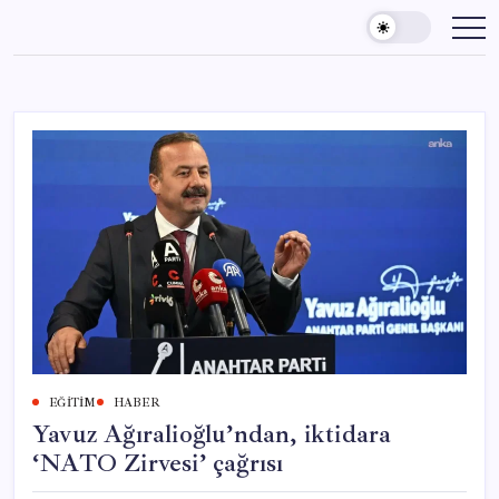
Skip
to
content
EĞITIM
HABER
Yavuz Ağıralioğlu’ndan, iktidara
‘NATO Zirvesi’ çağrısı