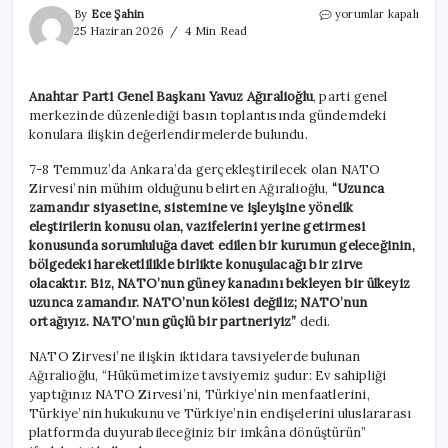
Yavuz
By
Ece Şahin
yorumlar kapalı
Ağıralioğlu’ndan,
25 Haziran 2026
4 Min Read
iktidara
‘NATO
Zirvesi’
Anahtar Parti Genel Başkanı Yavuz Ağıralioğlu
, parti genel
çağrısı
merkezinde düzenlediği basın toplantısında gündemdeki
için
konulara ilişkin değerlendirmelerde bulundu.
7-8 Temmuz’da Ankara’da gerçekleştirilecek olan NATO
Zirvesi’nin mühim olduğunu belirten Ağıralioğlu,
“Uzunca
zamandır siyasetine, sistemine ve işleyişine yönelik
eleştirilerin konusu olan, vazifelerini yerine getirmesi
konusunda sorumluluğa davet edilen bir kurumun geleceğinin,
bölgedeki hareketlilikle birlikte konuşulacağı bir zirve
olacaktır. Biz, NATO’nun güney kanadını bekleyen bir ülkeyiz
uzunca zamandır. NATO’nun kölesi değiliz; NATO’nun
ortağıyız. NATO’nun güçlü bir partneriyiz”
dedi.
NATO Zirvesi’ne ilişkin iktidara tavsiyelerde bulunan
Ağıralioğlu, “Hükümetimize tavsiyemiz şudur: Ev sahipliği
yaptığınız NATO Zirvesi’ni, Türkiye’nin menfaatlerini,
Türkiye’nin hukukunu ve Türkiye’nin endişelerini uluslararası
platformda duyurabileceğiniz bir imkâna dönüştürün”