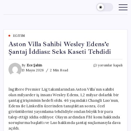
Skip
to
content
EĞITIM
Aston Villa Sahibi Wesley Edens’e
Şantaj İddiası: Seks Kaseti Tehdidi
Aston
By
Ece Şahin
yorumlar kapalı
Villa
13 Mayıs 2026
2 Min Read
Sahibi
Wesley
Edens’e
İngiltere Premier Lig takımlarından Aston Villa’nın sahibi
Şantaj
olan milyarder iş insanı Wesley Edens, 1,2 milyar dolarlık bir
İddiası:
Seks
şantaj girişiminin hedefi oldu. 46 yaşındaki Changli Luo’nun,
Kaseti
Edens ile LinkedIn üzerinden tanıştıktan sonra, özel
Tehdidi
görüntülerini yayımlama tehdidiyle ondan büyük bir para
için
talep ettiği iddia ediliyor. Olayın ardından FBI konu hakkında
soruşturma başlattı ve Luo hakkında şantaj suçlamasıyla dava
açıldı.