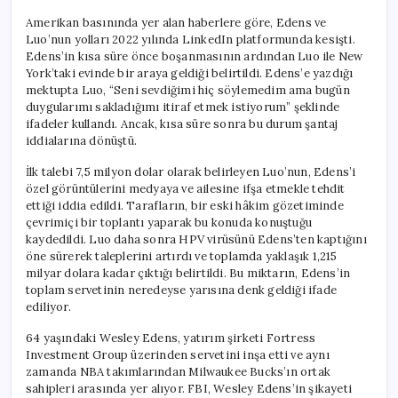
Amerikan basınında yer alan haberlere göre, Edens ve
Luo’nun yolları 2022 yılında LinkedIn platformunda kesişti.
Edens’in kısa süre önce boşanmasının ardından Luo ile New
York’taki evinde bir araya geldiği belirtildi. Edens’e yazdığı
mektupta Luo, “Seni sevdiğimi hiç söylemedim ama bugün
duygularımı sakladığımı itiraf etmek istiyorum” şeklinde
ifadeler kullandı. Ancak, kısa süre sonra bu durum şantaj
iddialarına dönüştü.
İlk talebi 7,5 milyon dolar olarak belirleyen Luo’nun, Edens’i
özel görüntülerini medyaya ve ailesine ifşa etmekle tehdit
ettiği iddia edildi. Tarafların, bir eski hâkim gözetiminde
çevrimiçi bir toplantı yaparak bu konuda konuştuğu
kaydedildi. Luo daha sonra HPV virüsünü Edens’ten kaptığını
öne sürerek taleplerini artırdı ve toplamda yaklaşık 1,215
milyar dolara kadar çıktığı belirtildi. Bu miktarın, Edens’in
toplam servetinin neredeyse yarısına denk geldiği ifade
ediliyor.
64 yaşındaki Wesley Edens, yatırım şirketi Fortress
Investment Group üzerinden servetini inşa etti ve aynı
zamanda NBA takımlarından Milwaukee Bucks’ın ortak
sahipleri arasında yer alıyor. FBI, Wesley Edens’in şikayeti