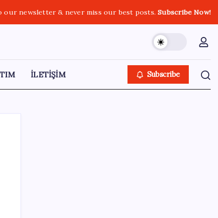
o our newsletter & never miss our best posts.
Subscribe Now!
TIM
İLETİŞİM
Subscribe
SON YAZILAR
Gemini’da Deprem: Google Yapay Zeka
Yönetimi Yeniden Şekilleniyor