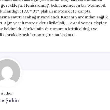
Yaralandı
 gerçekleşti. Henüz kimliği belirlenemeyen bir otomobil,
için
 kullandığı 11 AC* 03* plakalı motosiklete çarptı.
arına savrularak ağır yaralandı. Kazanın ardından sağlık,
tti. Ağır yaralı motosiklet sürücüsü, 112 Acil Servis ekipleri
ne kaldırıldı. Sürücünün durumunun kritik olduğu ve
gili olarak detaylı bir soruşturma başlattı.
Author
ce Şahin