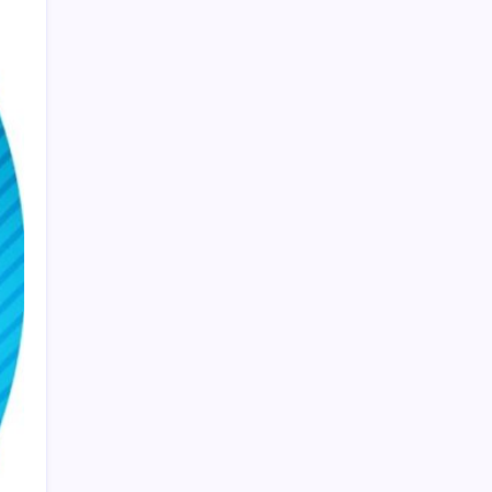
Google Assistant Android Telefonlardan
Kaldırılıyor
Google Pixel 11 Serisi Sızdırıldı: İşte
Özellikler
Booking.com teklifi haftaya Meclis’te
Japonya’da depremin bilançosu ağırlaşıyor:
Can kaybı 35’e yükseldi
Nüfusu 76 olan köye yılda yüz binlerce turist
akın ediyor
3 gün önce istifa etmişti… CHP’li eski vekil
hayatını kaybetti!
Elon Musk’tan dev enerji hamlesi:
Güneşten üretilecek elektriğin tamamını
satın alacak
Rusya’nın gizli nükleer gücü suyun altına
iniyor: Hipersonik füzelerle donatıldı