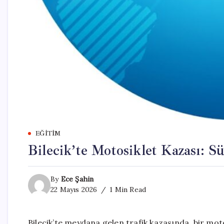
EĞITIM
Bilecik’te Motosiklet Kazası: S
By
Ece Şahin
22 Mayıs 2026
1 Min Read
Bilecik’te meydana gelen trafik kazasında, bir moto