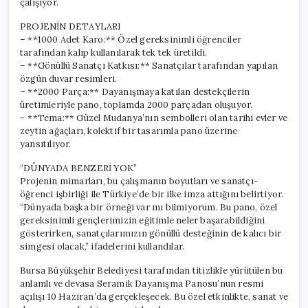
çalışıyor.
PROJENİN DETAYLARI
– **1000 Adet Karo:** Özel gereksinimli öğrenciler
tarafından kalıp kullanılarak tek tek üretildi.
– **Gönüllü Sanatçı Katkısı:** Sanatçılar tarafından yapılan
özgün duvar resimleri.
– **2000 Parça:** Dayanışmaya katılan destekçilerin
üretimleriyle pano, toplamda 2000 parçadan oluşuyor.
– **Tema:** Güzel Mudanya’nın sembolleri olan tarihi evler ve
zeytin ağaçları, kolektif bir tasarımla pano üzerine
yansıtılıyor.
“DÜNYADA BENZERİ YOK”
Projenin mimarları, bu çalışmanın boyutları ve sanatçı-
öğrenci işbirliği ile Türkiye’de bir ilke imza attığını belirtiyor.
“Dünyada başka bir örneği var mı bilmiyorum. Bu pano, özel
gereksinimli gençlerimizin eğitimle neler başarabildiğini
gösterirken, sanatçılarımızın gönüllü desteğinin de kalıcı bir
simgesi olacak,” ifadelerini kullandılar.
Bursa Büyükşehir Belediyesi tarafından titizlikle yürütülen bu
anlamlı ve devasa Seramik Dayanışma Panosu’nun resmi
açılışı 10 Haziran’da gerçekleşecek. Bu özel etkinlikte, sanat ve