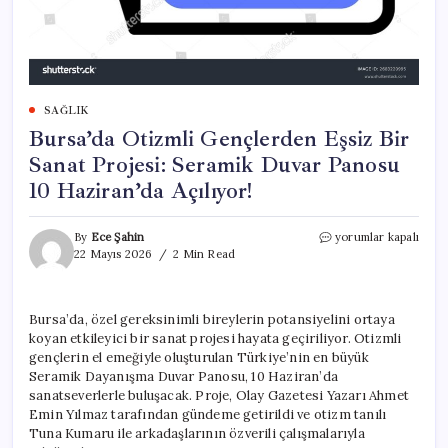
SAĞLIK
Bursa’da Otizmli Gençlerden Eşsiz Bir
Sanat Projesi: Seramik Duvar Panosu
10 Haziran’da Açılıyor!
Bursa’da
By
Ece Şahin
yorumlar kapalı
Otizmli
22 Mayıs 2026
2 Min Read
Gençlerden
Eşsiz
Bir
Bursa’da, özel gereksinimli bireylerin potansiyelini ortaya
Sanat
koyan etkileyici bir sanat projesi hayata geçiriliyor. Otizmli
Projesi:
Seramik
gençlerin el emeğiyle oluşturulan Türkiye’nin en büyük
Duvar
Seramik Dayanışma Duvar Panosu, 10 Haziran’da
Panosu
sanatseverlerle buluşacak. Proje, Olay Gazetesi Yazarı Ahmet
10
Emin Yılmaz tarafından gündeme getirildi ve otizm tanılı
Haziran’da
Tuna Kumaru ile arkadaşlarının özverili çalışmalarıyla
Açılıyor!