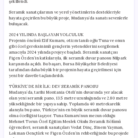
şekillendi.
için
Seramik sanatçılarının ve yerel yönetimlerin destekleriyle
hayata geçirilen bu büyük proje, Mudanya’da sanatı sevenlerle
buluşacak.
2024 YILINDA BAŞLAYAN YOLCULUK
Projenin öncüsü Elif Kumaru, otizm tanılı oğlu Tuna ve onun
gibi özel gereksinimli gençlerin yeteneklerini sergilemek
amacıyla 2024 yılında projeye başladı. Seramik sanatçısı
Figen Özden’in katkılarıyla, ilk seramik duvar panosu Nilpark
karşısında açıldı. Bu başarı, Bursa Büyükşehir Belediyesi
tarafından daha büyük bir projenin hayata geçirilmesi için
yeni bir davetle taçlandırıldı.
TÜRKİYE’DE BİR İLK: DEV SERAMİK PANOSU
Mudanya’da, tarihi Montania Oteli’nin duvarında yer alacak
olan yeni seramik pano, 13.5 metre uzunluğunda ve 2.80 metre
yüksekliğinde bir yapıya sahip. Toplamda 40 metrekarelik
alanıyla bu pano, Türkiye’nin en büyük seramik duvar panosu
olma özelliğini taşıyor. Tuna Kumaru’nun mezun olduğu
Mehmet Torun Özel Eğitim Meslek Okulu Seramik Bölümü
öğrencileri, seramik sanatçıları Vedat Dinç, Sinem Yayman,
Lokman Gençtürk ve Figen Özden’in rehberliğinde bu projede