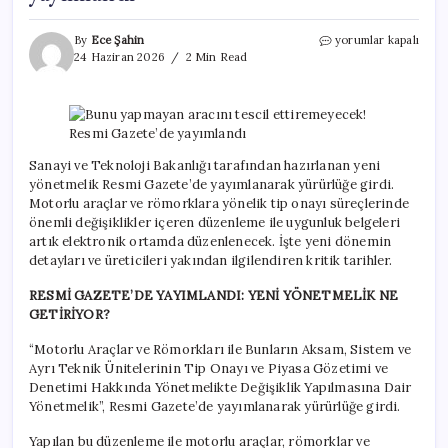
Bunu
By
Ece Şahin
yorumlar kapalı
yapmayan
24 Haziran 2026
2 Min Read
aracını
tescil
ettiremeyecek!
Resmi
Gazete’de
yayımlandı
Sanayi ve Teknoloji Bakanlığı tarafından hazırlanan yeni
için
yönetmelik Resmi Gazete’de yayımlanarak yürürlüğe girdi.
Motorlu araçlar ve römorklara yönelik tip onayı süreçlerinde
önemli değişiklikler içeren düzenleme ile uygunluk belgeleri
artık elektronik ortamda düzenlenecek. İşte yeni dönemin
detayları ve üreticileri yakından ilgilendiren kritik tarihler.
RESMİ GAZETE’DE YAYIMLANDI: YENİ YÖNETMELİK NE
GETİRİYOR?
“Motorlu Araçlar ve Römorkları ile Bunların Aksam, Sistem ve
Ayrı Teknik Ünitelerinin Tip Onayı ve Piyasa Gözetimi ve
Denetimi Hakkında Yönetmelikte Değişiklik Yapılmasına Dair
Yönetmelik”, Resmi Gazete’de yayımlanarak yürürlüğe girdi.
Yapılan bu düzenleme ile motorlu araçlar, römorklar ve