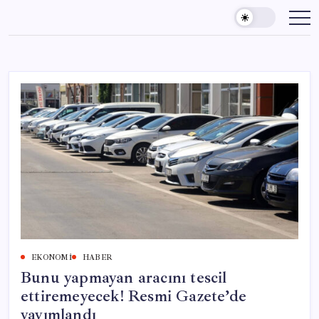
Skip
to
content
EKONOMI
HABER
Bunu yapmayan aracını tescil
ettiremeyecek! Resmi Gazete’de
yayımlandı