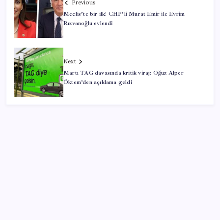
Previous
Meclis’te bir ilk! CHP’li Murat Emir ile Evrim
Rızvanoğlu evlendi
Next
Martı TAG davasında kritik viraj: Oğuz Alper
Öktem’den açıklama geldi
SON YAZILAR