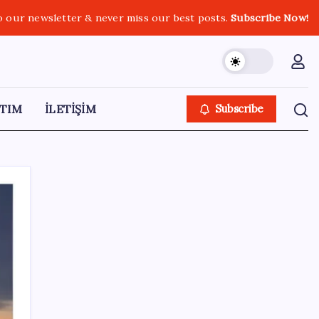
o our newsletter & never miss our best posts.
Subscribe Now!
TIM
İLETİŞİM
Subscribe
SON YAZILAR
Gemini’da Deprem: Google Yapay Zeka
Yönetimi Yeniden Şekilleniyor