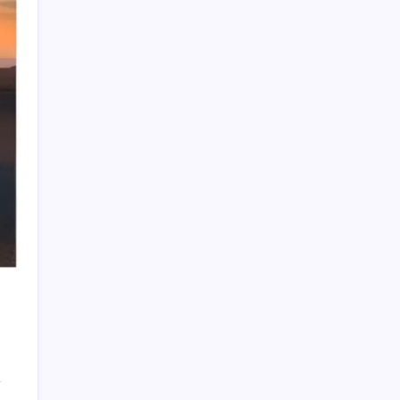
Google Assistant Android Telefonlardan
Kaldırılıyor
Google Pixel 11 Serisi Sızdırıldı: İşte
Özellikler
Booking.com teklifi haftaya Meclis’te
Japonya’da depremin bilançosu ağırlaşıyor:
Can kaybı 35’e yükseldi
Nüfusu 76 olan köye yılda yüz binlerce turist
akın ediyor
3 gün önce istifa etmişti… CHP’li eski vekil
hayatını kaybetti!
Elon Musk’tan dev enerji hamlesi:
Güneşten üretilecek elektriğin tamamını
satın alacak
Rusya’nın gizli nükleer gücü suyun altına
iniyor: Hipersonik füzelerle donatıldı