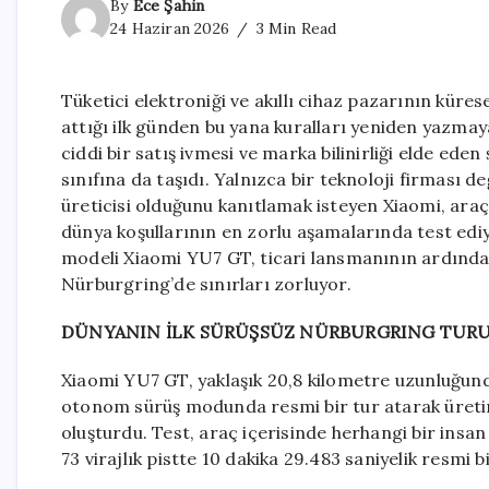
By
Ece Şahin
24 Haziran 2026
3 Min Read
Tüketici elektroniği ve akıllı cihaz pazarının kür
attığı ilk günden bu yana kuralları yeniden yazmay
ciddi bir satış ivmesi ve marka bilinirliği elde ed
sınıfına da taşıdı. Yalnızca bir teknoloji firması 
üreticisi olduğunu kanıtlamak isteyen Xiaomi, ara
dünya koşullarının en zorlu aşamalarında test ediy
modeli Xiaomi YU7 GT, ticari lansmanının ardında
Nürburgring’de sınırları zorluyor.
DÜNYANIN İLK SÜRÜŞSÜZ NÜRBURGRING TUR
Xiaomi YU7 GT, yaklaşık 20,8 kilometre uzunluğun
otonom sürüş modunda resmi bir tur atarak üretim
oluşturdu. Test, araç içerisinde herhangi bir insa
73 virajlık pistte 10 dakika 29.483 saniyelik resmi b