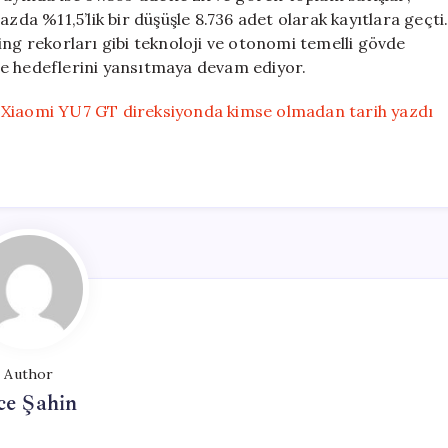
zda %11,5’lik bir düşüşle 8.736 adet olarak kayıtlara geçti
 rekorları gibi teknoloji ve otonomi temelli gövde
me hedeflerini yansıtmaya devam ediyor.
! Xiaomi YU7 GT direksiyonda kimse olmadan tarih yazdı
Author
ce Şahin