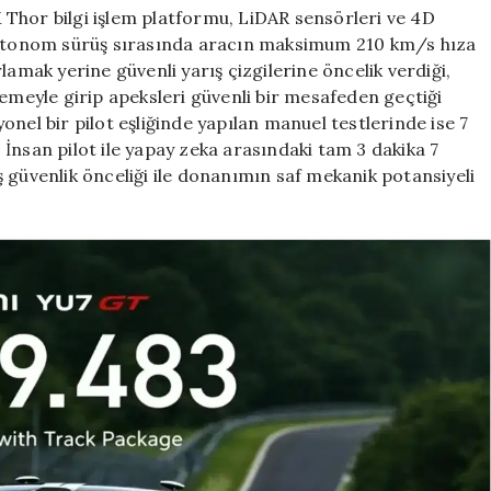
Thor bilgi işlem platformu, LiDAR sensörleri ve 4D
u otonom sürüş sırasında aracın maksimum 210 km/s hıza
lamak yerine güvenli yarış çizgilerine öncelik verdiği,
lemeyle girip apeksleri güvenli bir mesafeden geçtiği
nel bir pilot eşliğinde yapılan manuel testlerinde ise 7
i. İnsan pilot ile yapay zeka arasındaki tam 3 dakika 7
 güvenlik önceliği ile donanımın saf mekanik potansiyeli