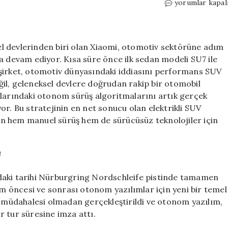
Dünyanın
yorumlar kapal
ilk
sürüşsüz
Nürburgring
turu!
esel devlerinden biri olan Xiaomi, otomotiv sektörüne adım
Xiaomi
a devam ediyor. Kısa süre önce ilk sedan modeli SU7 ile
YU7
en şirket, otomotiv dünyasındaki iddiasını performans SUV
GT
değil, geleneksel devlere doğrudan rakip bir otomobil
direksiyonda
çlarındaki otonom sürüş algoritmalarını artık gerçek
kimse
or. Bu stratejinin en net sonucu olan elektrikli SUV
olmadan
n hem manuel sürüş hem de sürücüsüz teknolojiler için
tarih
yazdı
için
U
daki tarihi Nürburgring Nordschleife pistinde tamamen
 öncesi ve sonrası otonom yazılımlar için yeni bir temel
n müdahalesi olmadan gerçekleştirildi ve otonom yazılım,
ir tur süresine imza attı.