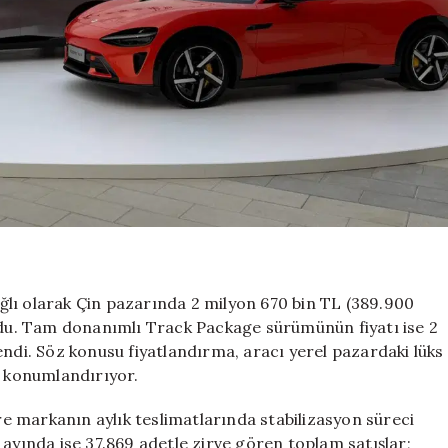
lı olarak Çin pazarında 2 milyon 670 bin TL (389.900
uldu. Tam donanımlı Track Package sürümünün fiyatı ise 2
endi. Söz konusu fiyatlandırma, aracı yerel pazardaki lüks
e konumlandırıyor.
öre markanın aylık teslimatlarında stabilizasyon süreci
 ayında ise 37.869 adetle zirve gören toplam satışlar;