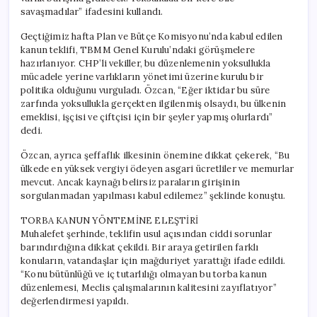
savaşmadılar” ifadesini kullandı.
Geçtiğimiz hafta Plan ve Bütçe Komisyonu’nda kabul edilen
kanun teklifi, TBMM Genel Kurulu’ndaki görüşmelere
hazırlanıyor. CHP’li vekiller, bu düzenlemenin yoksullukla
mücadele yerine varlıkların yönetimi üzerine kurulu bir
politika olduğunu vurguladı. Özcan, “Eğer iktidar bu süre
zarfında yoksullukla gerçekten ilgilenmiş olsaydı, bu ülkenin
emeklisi, işçisi ve çiftçisi için bir şeyler yapmış olurlardı”
dedi.
Özcan, ayrıca şeffaflık ilkesinin önemine dikkat çekerek, “Bu
ülkede en yüksek vergiyi ödeyen asgari ücretliler ve memurlar
mevcut. Ancak kaynağı belirsiz paraların girişinin
sorgulanmadan yapılması kabul edilemez” şeklinde konuştu.
TORBA KANUN YÖNTEMİNE ELEŞTİRİ
Muhalefet şerhinde, teklifin usul açısından ciddi sorunlar
barındırdığına dikkat çekildi. Bir araya getirilen farklı
konuların, vatandaşlar için mağduriyet yarattığı ifade edildi.
“Konu bütünlüğü ve iç tutarlılığı olmayan bu torba kanun
düzenlemesi, Meclis çalışmalarının kalitesini zayıflatıyor”
değerlendirmesi yapıldı.