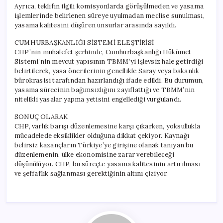
Ayrıca, teklifin ilgili komisyonlarda görüşülmeden ve yasama
işlemlerinde belirlenen süreye uyulmadan meclise sunulması,
yasama kalitesini düşüren unsurlar arasında sayıldı.
CUMHURBAŞKANLIĞI SİSTEMİ ELEŞTİRİSİ
CHP’nin muhalefet şerhinde, Cumhurbaşkanlığı Hükümet
Sistemi’nin mevcut yapısının TBMM’yi işlevsiz hale getirdiği
belirtilerek, yasa önerilerinin genellikle Saray veya bakanlık
bürokrasisi tarafından hazırlandığı ifade edildi. Bu durumun,
yasama sürecinin bağımsızlığını zayıflattığı ve TBMM’nin
nitelikli yasalar yapma yetisini engellediği vurgulandı.
SONUÇ OLARAK
CHP, varlık barışı düzenlemesine karşı çıkarken, yoksullukla
mücadelede eksiklikler olduğuna dikkat çekiyor. Kaynağı
belirsiz kazançların Türkiye’ye girişine olanak tanıyan bu
düzenlemenin, ülke ekonomisine zarar verebileceği
düşünülüyor. CHP, bu süreçte yasama kalitesinin artırılması
ve şeffaflık sağlanması gerektiğinin altını çiziyor.