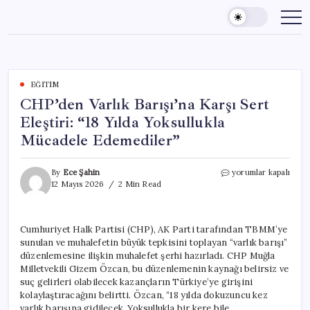
Skip
to
content
EĞITIM
CHP’den Varlık Barışı’na Karşı Sert
Eleştiri: “18 Yılda Yoksullukla
Mücadele Edemediler”
CHP’den
By
Ece Şahin
yorumlar kapalı
Varlık
12 Mayıs 2026
2 Min Read
Barışı’na
Karşı
Sert
Cumhuriyet Halk Partisi (CHP), AK Parti tarafından TBMM’ye
Eleştiri:
sunulan ve muhalefetin büyük tepkisini toplayan “varlık barışı”
“18
Yılda
düzenlemesine ilişkin muhalefet şerhi hazırladı. CHP Muğla
Yoksullukla
Milletvekili Gizem Özcan, bu düzenlemenin kaynağı belirsiz ve
Mücadele
suç gelirleri olabilecek kazançların Türkiye’ye girişini
Edemediler”
kolaylaştıracağını belirtti. Özcan, “18 yılda dokuzuncu kez
için
varlık barışına gidilecek. Yoksullukla bir kere bile