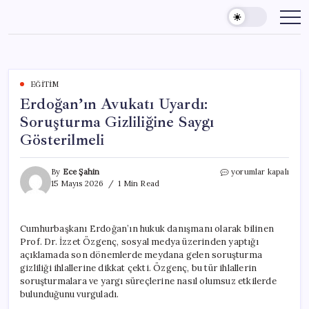
Skip
to
content
EĞITIM
Erdoğan’ın Avukatı Uyardı:
Soruşturma Gizliliğine Saygı
Gösterilmeli
Erdoğan’ın
By
Ece Şahin
yorumlar kapalı
Avukatı
15 Mayıs 2026
1 Min Read
Uyardı:
Soruşturma
Gizliliğine
Cumhurbaşkanı Erdoğan’ın hukuk danışmanı olarak bilinen
Saygı
Prof. Dr. İzzet Özgenç, sosyal medya üzerinden yaptığı
Gösterilmeli
için
açıklamada son dönemlerde meydana gelen soruşturma
gizliliği ihlallerine dikkat çekti. Özgenç, bu tür ihlallerin
soruşturmalara ve yargı süreçlerine nasıl olumsuz etkilerde
bulunduğunu vurguladı.