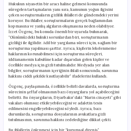
Hukukun siyasetin bir aracı haline gelmesi konusunda
süregelen tartışmaların yanı sıra, kamunun yoğun ilgisini
çeken soruşturmaların gizlilik ihlalleri de gündemdeki yerini
koruyor. Bu ihlaller, soruşturmaların gerçek bağlamından
kopmasına ve yanlış algıların oluşmasına neden olabiliyor.
İzzet Özgenç, bu konuda önemli bir uyarıda bulunarak,
“Günümüzdeki hukuki sorunlardan biri, soruşturmanın
gizliliği ile ilgilidir. Adil bir yargılama süreci için, sağlam bir
soruşturma yapılması şarttır. Ayrıca, kişilerin lekelenmeme
haklarının korunabilmesi için soruşturma süreçleri,
iddianamenin kabulüne kadar dışarıdan gelen kişiler ve
özellikle medya için gizli tutulmalıdır. Medyada yer alan
bilgiler, soruşturmanın içeriğinin ihlali sonucunda, savunma
hakkını ciddi şekilde kısıtlayabilir” ifadelerini kullandı.
Özgenç, paylaşımında, özellikle belirli davalarda, soruşturma
sürecinin şeffaf olmasının bazı önyargılara yol açabileceğini
belirtti. Bu önyargıların, Diyarbakır’daki “Narin cinayeti” gibi
vakaları olumsuz etkileyebileceğini ve adaletin tesis
edilmesini engelleyebileceğini söyledi. Ayrıca, bazı
durumlarda, soruşturma dosyalarının avukatlara gizli
tutulmasının, savunma hakkını zedelediğine dikkat çekti.
Bu ihlallerin önlenmesi için bir “kurumsal direniş”