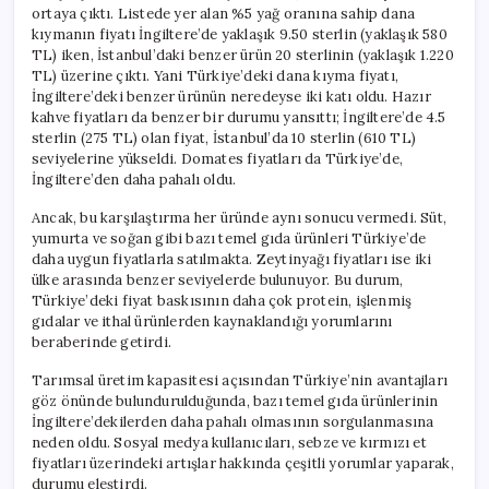
ortaya çıktı. Listede yer alan %5 yağ oranına sahip dana
kıymanın fiyatı İngiltere’de yaklaşık 9.50 sterlin (yaklaşık 580
TL) iken, İstanbul’daki benzer ürün 20 sterlinin (yaklaşık 1.220
TL) üzerine çıktı. Yani Türkiye’deki dana kıyma fiyatı,
İngiltere’deki benzer ürünün neredeyse iki katı oldu. Hazır
kahve fiyatları da benzer bir durumu yansıttı; İngiltere’de 4.5
sterlin (275 TL) olan fiyat, İstanbul’da 10 sterlin (610 TL)
seviyelerine yükseldi. Domates fiyatları da Türkiye’de,
İngiltere’den daha pahalı oldu.
Ancak, bu karşılaştırma her üründe aynı sonucu vermedi. Süt,
yumurta ve soğan gibi bazı temel gıda ürünleri Türkiye’de
daha uygun fiyatlarla satılmakta. Zeytinyağı fiyatları ise iki
ülke arasında benzer seviyelerde bulunuyor. Bu durum,
Türkiye’deki fiyat baskısının daha çok protein, işlenmiş
gıdalar ve ithal ürünlerden kaynaklandığı yorumlarını
beraberinde getirdi.
Tarımsal üretim kapasitesi açısından Türkiye’nin avantajları
göz önünde bulundurulduğunda, bazı temel gıda ürünlerinin
İngiltere’dekilerden daha pahalı olmasının sorgulanmasına
neden oldu. Sosyal medya kullanıcıları, sebze ve kırmızı et
fiyatları üzerindeki artışlar hakkında çeşitli yorumlar yaparak,
durumu eleştirdi.