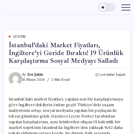
Skip
to
content
EĞITIM
İstanbul’daki Market Fiyatları,
İngiltere’yi Geride Bıraktı! 19 Ürünlük
Karşılaştırma Sosyal Medyayı Salladı
İstanbul’daki
By
Ece Şahin
yorumlar kapalı
Market
15 Mayıs 2026
2 Min Read
Fiyatları,
İngiltere’yi
Geride
İstanbul’daki market fiyatları, yapılan son bir karşılaştırmaya
Bıraktı!
göre İngiltere’dekilerin önüne geçti! Türkiye’deki yaşam
19
Ürünlük
maliyetinin artışı, sosyal medyada yapılan bir paylaşım ile
Karşılaştırma
tekrar gündeme geldi. Gazeteci Lizzie Porter tarafından
Sosyal
yapılan karşılaştırma, aynı ürünlerden oluşan 19 kalemlik bir
Medyayı
market sepetinin İstanbul’da İngiltere’den yaklaşık %62 daha
Salladı
pahalı olduğunu ortaya koydu. Bu durum, halk arasında