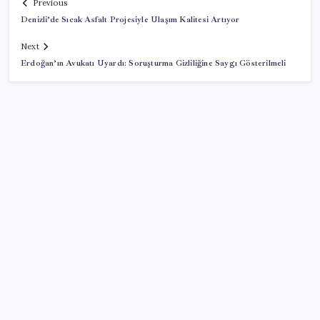
Previous
Denizli’de Sıcak Asfalt Projesiyle Ulaşım Kalitesi Artıyor
Next
Erdoğan’ın Avukatı Uyardı: Soruşturma Gizliliğine Saygı Gösterilmeli
SON YAZILAR
Redmi 17 ve 17 5G 7.500 mAh Batarya ile Tanıtıldı
Otel doluluk oranlarında beş yılın düşük Haziran ayı
Güneş’in en net görüntüsü yakalandı, sır perdesi
nihayet aralandı