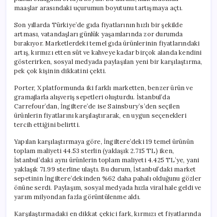
için
maaşlar arasındaki uçurumun boyutunu tartışmaya açtı.
Son yıllarda Türkiye’de gıda fiyatlarının hızlı bir şekilde
artması, vatandaşları günlük yaşamlarında zor durumda
bırakıyor. Marketlerdeki temel gıda ürünlerinin fiyatlarındaki
artış, kırmızı etten süt ve kahveye kadar birçok alanda kendini
gösterirken, sosyal medyada paylaşılan yeni bir karşılaştırma,
pek çok kişinin dikkatini çekti.
Porter, X platformunda iki farklı marketten, benzer ürün ve
gramajlarla alışveriş sepetleri oluşturdu. İstanbul’da
Carrefour’dan, İngiltere’de ise Sainsbury’s’den seçilen
ürünlerin fiyatlarını karşılaştırarak, en uygun seçenekleri
tercih ettiğini belirtti.
Yapılan karşılaştırmaya göre, İngiltere’deki 19 temel ürünün
toplam maliyeti 44.53 sterlin (yaklaşık 2.715 TL) iken,
İstanbul’daki aynı ürünlerin toplam maliyeti 4.425 TL’ye, yani
yaklaşık 71.99 sterline ulaştı. Bu durum, İstanbul’daki market
sepetinin İngiltere’dekinden %62 daha pahalı olduğunu gözler
önüne serdi. Paylaşım, sosyal medyada hızla viral hale geldi ve
yarım milyondan fazla görüntülenme aldı.
Karşılaştırmadaki en dikkat çekici fark, kırmızı et fiyatlarında