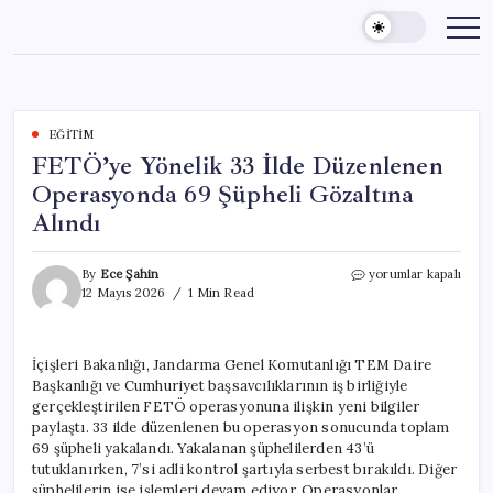
Skip
to
content
EĞITIM
FETÖ’ye Yönelik 33 İlde Düzenlenen
Operasyonda 69 Şüpheli Gözaltına
Alındı
FETÖ’ye
By
Ece Şahin
yorumlar kapalı
Yönelik
12 Mayıs 2026
1 Min Read
33
İlde
Düzenlenen
İçişleri Bakanlığı, Jandarma Genel Komutanlığı TEM Daire
Operasyonda
Başkanlığı ve Cumhuriyet başsavcılıklarının iş birliğiyle
69
Şüpheli
gerçekleştirilen FETÖ operasyonuna ilişkin yeni bilgiler
Gözaltına
paylaştı. 33 ilde düzenlenen bu operasyon sonucunda toplam
Alındı
69 şüpheli yakalandı. Yakalanan şüphelilerden 43’ü
için
tutuklanırken, 7’si adli kontrol şartıyla serbest bırakıldı. Diğer
şüphelilerin ise işlemleri devam ediyor. Operasyonlar,