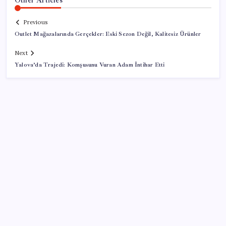
Previous
Outlet Mağazalarında Gerçekler: Eski Sezon Değil, Kalitesiz Ürünler
Next
Yalova’da Trajedi: Komşusunu Vuran Adam İntihar Etti
SON YAZILAR
Gemini’da Deprem: Google Yapay Zeka Yönetimi
Yeniden Şekilleniyor
Google Assistant Android Telefonlardan Kaldırılıyor