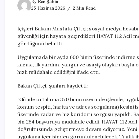
By
Ece Şahin
25 Haziran 2026
2 Min Read
İçişleri Bakanı Mustafa Çiftçi; sosyal medya hesa
güvenliği için hayata geçirdikleri HAYAT 112 Acil mo
gördüğünü belirtti.
Uygulamada bir ayda 600 binin üzerinde indirme say
kazası, ilk yardım, yangın ve asayiş olayları başta 
hızlı müdahale edildiğini ifade etti.
Bakan Çiftçi, şunları kaydetti:
“Günde ortalama 370 binin üzerinde işlemle, uygulam
konum tespiti, harita ve adres sorgulama) kesintisiz
üzerinde radar ve hız koridoru sorgusu yapıldı. Sahi
bin 254 başvuruya müdahale edildi. HAYAT 112 Acil
doğrultusunda geliştirmeye devam ediyoruz. Yeni sü
uygulama içerisinden görüntülenebilecek. Trafik ih