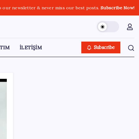
o our newsletter & never miss our best posts.
Subscribe Now!
TIM
İLETİŞİM
Subscribe
SON YAZILAR
Artık çalışan primi tazminata yansıyacak