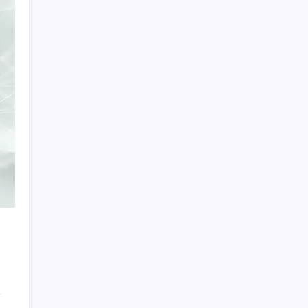
Redmi 17 ve 17 5G 7.500 mAh Batarya ile
Tanıtıldı
Otel doluluk oranlarında beş yılın düşük
Haziran ayı
Güneş’in en net görüntüsü yakalandı, sır
perdesi nihayet aralandı
Kılıçdaroğlu görevden almıştı… YSK’den
‘YENİ Parti’ kararı: Mehmet Hadimi
Yakupoğlu resmen temsilci oldu
ABD’de Meta’ya çocukların ruh sağlığı
nedeniyle 567 milyon dolar ceza
ABD’de Meta’ya çocukların ruh sağlığı
nedeniyle 567 milyon dolar ceza
Gemini’da Deprem: Google Yapay Zeka
Yönetimi Yeniden Şekilleniyor
Google Assistant Android Telefonlardan
Kaldırılıyor