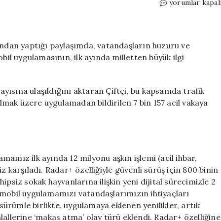
HAYAT
yorumlar kapal
112
Acil
mobil
uygulaması
bından yaptığı paylaşımda, vatandaşların huzuru ve
600
bil uygulamasının, ilk ayında milletten büyük ilgi
binden
fazla
indirme
ısına ulaşıldığını aktaran Çiftçi, bu kapsamda trafik
sayısına
olmak üzere uygulamadan bildirilen 7 bin 157 acil vakaya
ulaştı
için
amız ilk ayında 12 milyonu aşkın işlemi (acil ihbar,
 karşıladı. Radar+ özelliğiyle güvenli sürüş için 800 binin
psiz sokak hayvanlarına ilişkin yeni dijital sürecimizle 2
 mobil uygulamamızı vatandaşlarımızın ihtiyaçları
rümle birlikte, uygulamaya eklenen yenilikler, artık
lallerine ‘makas atma’ olay türü eklendi. Radar+ özelliğine